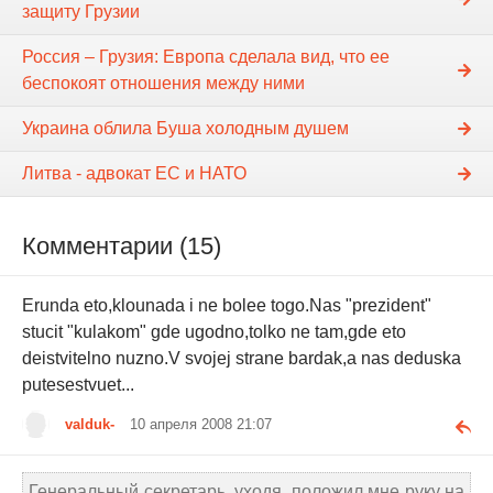
защиту Грузии
Россия – Грузия: Европа сделала вид, что ее
беспокоят отношения между ними
Украина облила Буша холодным душем
Литва - адвокат ЕС и НАТО
Комментарии (15)
Erunda eto,klounada i ne bolee togo.Nas "prezident"
stucit "kulakom" gde ugodno,tolko ne tam,gde eto
deistvitelno nuzno.V svojej strane bardak,a nas deduska
putesestvuet...
valduk-
10 апреля 2008 21:07
Генеральный секретарь, уходя, положил мне руку на