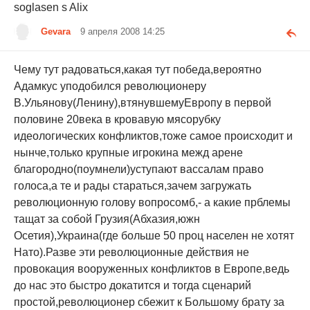
soglasen s Alix
Gevara
9 апреля 2008 14:25
Чему тут радоваться,какая тут победа,вероятно
Адамкус уподобился революционеру
В.Ульянову(Ленину),втянувшемуЕвропу в первой
половине 20века в кровавую мясорубку
идеологических конфликтов,тоже самое происходит и
нынче,только крупные игрокина межд арене
благородно(поумнели)уступают вассалам право
голоса,а те и рады стараться,зачем загружать
революционную голову вопросомб,- а какие прблемы
тащат за собой Грузия(Абхазия,южн
Осетия),Украина(где больше 50 проц населен не хотят
Нато).Разве эти революционные действия не
провокация вооруженных конфликтов в Европе,ведь
до нас это быстро докатится и тогда сценарий
простой,революционер сбежит к Большому брату за