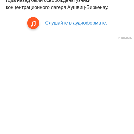
года назад были освобождены узники
концентрационного лагеря Аушвиц-Биркенау.
Слушайте в аудиоформате.