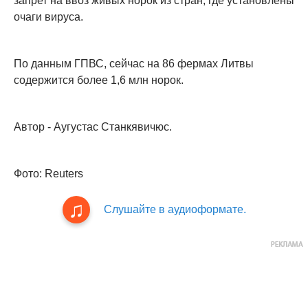
запрет на ввоз живых норок из стран, где установлены
очаги вируса.
По данным ГПВС, сейчас на 86 фермах Литвы
содержится более 1,6 млн норок.
Автор - Аугустас Станкявичюс.
Фото: Reuters
Слушайте в аудиоформате.