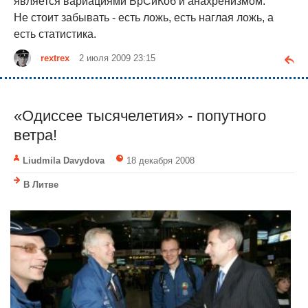
является вариациями БрСиКоб и анахренизмом.
Не стоит забывать - есть ложь, есть наглая ложь, а
есть статистика.
rextrex
2 июля 2009 23:15
«Одиссее тысячелетия» - попутного
ветра!
Liudmila Davydova
18 декабря 2008
В Литве