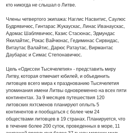
кто никогда не слышал о Литве.
Члены четвертого экипажа: Наглис Насвитис, Саулюс
Будрявичюс, Гинтарас Жукаускас, Линас Иванаускас,
Адомас Шаблявичюс, Казис Стасюнас, Эдмундас
Якилайтис, Рокас Вайчюнас, Гедиминас Сирвидас,
Витаутас Валайтис, Дарюс Ратаутас, Вирмантас
Даубарас и Симас Степонавичюс.
Цель «Одиссеи Тысячелетия» - представить миру
Литву, которая отмечает юбилей, и объединить
литовцев всего мира к празднованию Тысячелетия
упоминания имени Литвы одновременно на всех пяти
континентах. За 9 месяцев путешествия 120
литовских яхтсменов планируют оплыть 5
континентов и пообщаться с более чем 24
обществами литовцев в 19 странах. Планируется, что
в течение более 200 суток, проведенных в море, 11