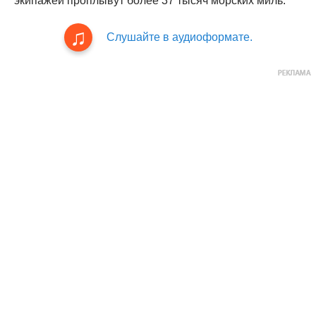
экипажей проплывут более 37 тысяч морских миль.
Слушайте в аудиоформате.