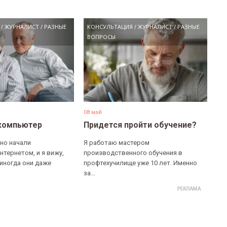
/
ЖУРНАЛИСТ
/
РАЗНЫЕ
КОНСУЛЬТАЦИЯ
/
ЖУРНАЛИСТ
/
РАЗНЫЕ
ВОПРОСЫ
08 май
компьютер
Придется пройти обучение?
но начали
Я работаю мастером
нтернетом, и я вижу,
производственного обучения в
 иногда они даже
профтехучилище уже 10 лет. Именно
за...