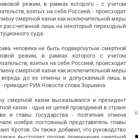
авовой режим, в рамках которого - с учетом
тельств, взятых на себя Россией, - происходит
тмену смертной казни как исключительной меры
 и рассчитанной лишь на некоторый переходный
итуционного суда.
рава человека не быть подвергнутым смертной
авовой режим, в рамках которого с учетом
зательств, взятых на себя Россией, происходит
тмену смертной казни как исключительной меры
р впредь до ее отмены и допускаемый лишь в
 - приводит РИА Новости слова Зорькина.
ну смертной казни высказывался и президент
ной казни - одна из целей проводимой в стране
F
ва и главы государства - поэтапная отмена
начале ноября постоянный представитель главы
аил Кротов. Он также добавил, что руководство
также выступает против применения смертной