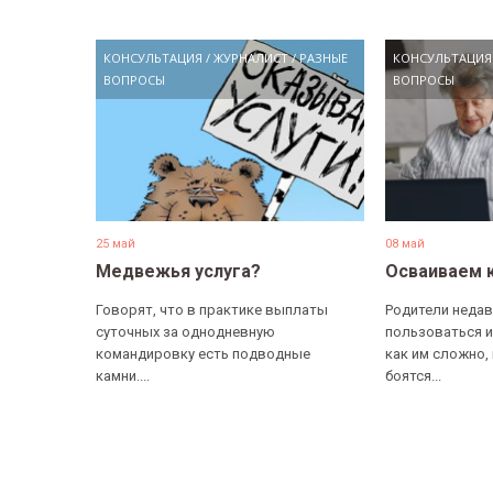
КОНСУЛЬТАЦИЯ
/
ЖУРНАЛИСТ
/
РАЗНЫЕ
КОНСУЛЬТАЦИЯ
ВОПРОСЫ
ВОПРОСЫ
25 май
08 май
Медвежья услуга?
Осваиваем 
Говорят, что в практике выплаты
Родители недав
суточных за однодневную
пользоваться и
командировку есть подводные
как им сложно,
камни....
боятся...