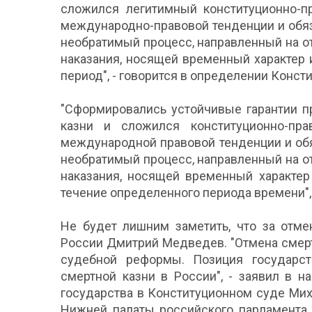
сложился легитимный конституционно-пр
международно-правовой тенденции и обяза
необратимый процесс, направленный на о
наказания, носящей временный характер
период", - говорится в определении Конст
"Сформировались устойчивые гарантии п
казни и сложился конституционно-пр
международной правовой тенденции и обя
необратимый процесс, направленный на о
наказания, носящей временный характе
течение определенного периода времени",
Не будет лишним заметить, что за отме
России Дмитрий Медведев. "Отмена смерт
судебной реформы. Позиция государст
смертной казни в России", - заявил в 
государства в Конституционном суде Мих
Нижней палаты российского парламента 