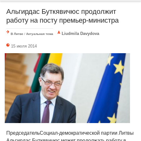
Альгирдас Буткявичюс продолжит
работу на посту премьер-министра
Liudmila Davydova
В Литве
/
Актуальная тема
15 июля 2014
ПредседательСоциал-демократической партии Литвы
Альгирдас Буткявичюс может продолжать работу в