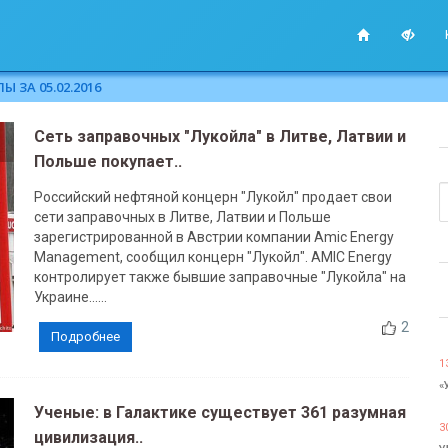
 ЗА 05.02.2016
Сеть заправочных "Лукойла" в Литве, Латвии и
Польше покупает..
Российский нефтяной концерн "Лукойл" продает свои
сети заправочных в Литве, Латвии и Польше
зарегистрированной в Австрии компании Amic Energy
Management, сообщил концерн "Лукойл". AMIC Energy
контролирует также бывшие заправочные "Лукойла" на
Украине......
2
Подробнее
1
«
Ученые: в Галактике существует 361 разумная
3
цивилизация..