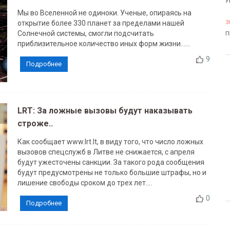
У
Мы во Вселенной не одиноки. Ученые, опираясь на
открытие более 330 планет за пределами нашей
3
Солнечной системы, смогли подсчитать
П
приблизительное количество иных форм жизни......
9
Подробнее
LRT: За ложные вызовы будут наказывать
строже..
Как сообщает www.lrt.lt, в виду того, что число ложных
вызовов спецслужб в Литве не снижается, с апреля
будут ужесточены санкции. За такого рода сообщения
будут предусмотрены не только большие штрафы, но и
лишение свободы сроком до трех лет....
0
Подробнее