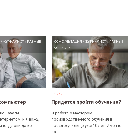
/
ЖУРНАЛИСТ
/
РАЗНЫЕ
КОНСУЛЬТАЦИЯ
/
ЖУРНАЛИСТ
/
РАЗНЫЕ
ВОПРОСЫ
08 май
компьютер
Придется пройти обучение?
но начали
Я работаю мастером
нтернетом, и я вижу,
производственного обучения в
 иногда они даже
профтехучилище уже 10 лет. Именно
за...