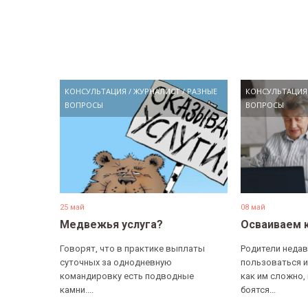
КОНСУЛЬТАЦИЯ
/
ЖУРНАЛИСТ
/
РАЗНЫЕ
КОНСУЛЬТАЦИЯ
ВОПРОСЫ
ВОПРОСЫ
25 май
08 май
Медвежья услуга?
Осваиваем 
Говорят, что в практике выплаты
Родители недав
суточных за однодневную
пользоваться и
командировку есть подводные
как им сложно,
камни....
боятся...