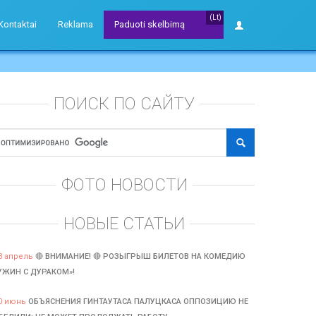
(Lt)
Kontaktai
Reklama
Paduoti skelbimą
ПОИСК ПО САЙТУ
ФОТО НОВОСТИ
НОВЫЕ СТАТЬИ
3 апрель
🔴 ВНИМАНИЕ! 🔴 РОЗЫГРЫШ БИЛЕТОВ НА КОМЕДИЮ
УЖИН С ДУРАКОМ»!
0 июнь
ОБЪЯСНЕНИЯ ГИНТАУТАСА ПАЛУЦКАСА ОППОЗИЦИЮ НЕ