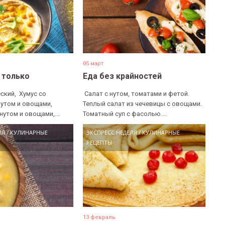
05 март
е только
Еда без крайностей
ский, ​ Хумус со
​ Салат с нутом, томатами и фетой. ​
нутом и овощами, ​
Теплый салат из чечевицы с овощами. ​
нутом и овощами,...
Томатный суп с фасолью....
ЛЯ
/
КУЛИНАРНЫЕ
ЭКСПРЕСС НЕДЕЛЯ
/
КУЛИНАРНЫЕ
РЕЦЕПТЫ
13 февраль