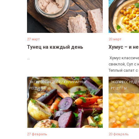
27 март
20 март
Тунец на каждый день
Хумус – и н
...
​ Хумус классиче
свеклой, Суп с 
Теплый салат с 
ЭКСПРЕСС НЕДЕЛЯ
/
КУЛИНАРНЫЕ
ЭКСПРЕСС НЕДЕ
РЕЦЕПТЫ
РЕЦЕПТЫ
27 февраль
20 февраль