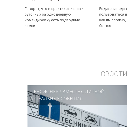
Говорят, что в практике выплаты
Родители недав
суточных за однодневную
пользоваться и
командировку есть подводные
как им сложно,
камни....
боятся...
НОВОСТИ
ПЕНСИОНЕР
/
ВМЕСТЕ С ЛИТВОЙ:
АКТУАЛЬНЫЕ СОБЫТИЯ