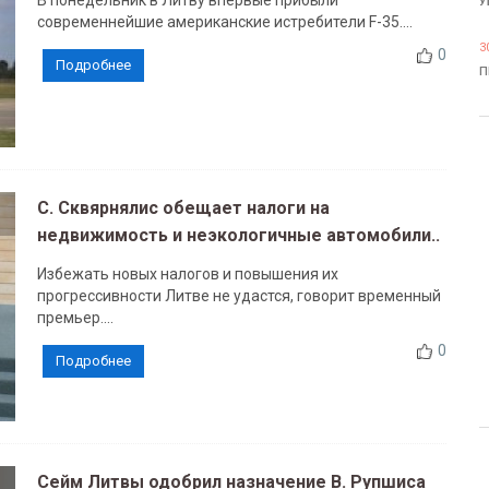
В понедельник в Литву впервые прибыли
У
современнейшие американские истребители F-35....
3
0
Подробнее
П
С. Сквярнялис обещает налоги на
недвижимость и неэкологичные автомобили..
Избежать новых налогов и повышения их
прогрессивности Литве не удастся, говорит временный
премьер....
0
Подробнее
Сейм Литвы одобрил назначение В. Рупшиса