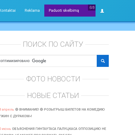
(Lt)
Kontaktai
Reklama
Paduoti skelbimą
ПОИСК ПО САЙТУ
ФОТО НОВОСТИ
НОВЫЕ СТАТЬИ
3 апрель
🔴 ВНИМАНИЕ! 🔴 РОЗЫГРЫШ БИЛЕТОВ НА КОМЕДИЮ
УЖИН С ДУРАКОМ»!
0 июнь
ОБЪЯСНЕНИЯ ГИНТАУТАСА ПАЛУЦКАСА ОППОЗИЦИЮ НЕ