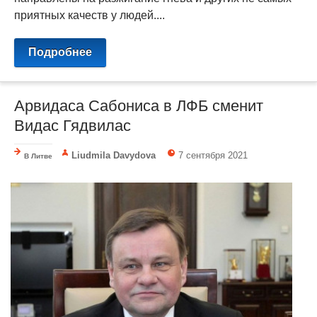
приятных качеств у людей....
Подробнее
Арвидаса Сабониса в ЛФБ сменит
Видас Гядвилас
Liudmila Davydova
7 сентября 2021
В Литве