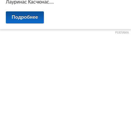
Лауринас Касчюнас....
Подробнее