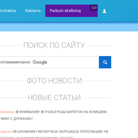
(Lt)
Kontaktai
Reklama
Paduoti skelbimą
ПОИСК ПО САЙТУ
ФОТО НОВОСТИ
НОВЫЕ СТАТЬИ
3 апрель
🔴 ВНИМАНИЕ! 🔴 РОЗЫГРЫШ БИЛЕТОВ НА КОМЕДИЮ
УЖИН С ДУРАКОМ»!
0 июнь
ОБЪЯСНЕНИЯ ГИНТАУТАСА ПАЛУЦКАСА ОППОЗИЦИЮ НЕ