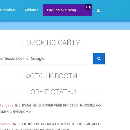
(Lt)
Kontaktai
Reklama
Paduoti skelbimą
ПОИСК ПО САЙТУ
ФОТО НОВОСТИ
НОВЫЕ СТАТЬИ
3 апрель
🔴 ВНИМАНИЕ! 🔴 РОЗЫГРЫШ БИЛЕТОВ НА КОМЕДИЮ
УЖИН С ДУРАКОМ»!
0 июнь
ОБЪЯСНЕНИЯ ГИНТАУТАСА ПАЛУЦКАСА ОППОЗИЦИЮ НЕ