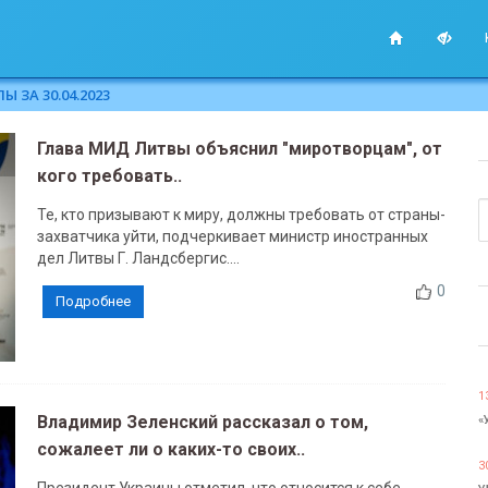
 ЗА 30.04.2023
Глава МИД Литвы объяснил "миротворцам", от
кого требовать..
Те, кто призывают к миру, должны требовать от страны-
захватчика уйти, подчеркивает министр иностранных
дел Литвы Г. Ландсбергис....
0
Подробнее
1
Владимир Зеленский рассказал о том,
«
сожалеет ли о каких-то своих..
3