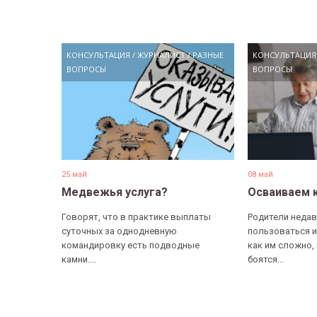
КОНСУЛЬТАЦИЯ
/
ЖУРНАЛИСТ
/
РАЗНЫЕ
КОНСУЛЬТАЦИЯ
ВОПРОСЫ
ВОПРОСЫ
25 май
08 май
Медвежья услуга?
Осваиваем 
Говорят, что в практике выплаты
Родители недав
суточных за однодневную
пользоваться и
командировку есть подводные
как им сложно,
камни....
боятся...