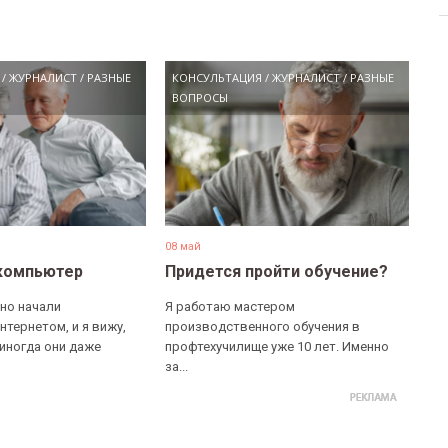
/
ЖУРНАЛИСТ
/
РАЗНЫЕ
КОНСУЛЬТАЦИЯ
/
ЖУРНАЛИСТ
/
РАЗНЫЕ
ВОПРОСЫ
08 май
компьютер
Придется пройти обучение?
но начали
Я работаю мастером
нтернетом, и я вижу,
производственного обучения в
 иногда они даже
профтехучилище уже 10 лет. Именно
за...