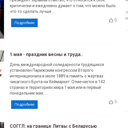
Президент Украины отметил, что относится к себе
У
критически и ежедневно думает о том, что можно было
что-то сделать лучше....
3
П
0
Подробнее
1 мая - праздник весны и труда..
День международной солидарности трудящихся
установлен Парижским конгрессом Второго
интернационала в июле 1889 в память о жертвах
чикагского Бунта на Хеймаркет. Отмечается в 142
странах и территориях мира 1 мая или в первый
понедельник мая......
5
Подробнее
СОГГЛ: на границе Литвы с Беларусью