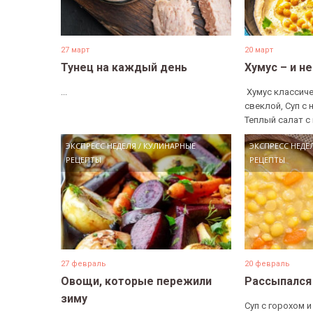
27 март
20 март
Тунец на каждый день
Хумус – и н
...
​ Хумус классиче
свеклой, Суп с 
Теплый салат с 
ЭКСПРЕСС НЕДЕЛЯ
/
КУЛИНАРНЫЕ
ЭКСПРЕСС НЕДЕ
РЕЦЕПТЫ
РЕЦЕПТЫ
27 февраль
20 февраль
Овощи, которые пережили
Рассыпался
зиму
Суп с горохом и