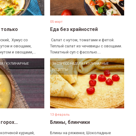
05 март
е только
Еда без крайностей
ский, ​ Хумус со
​ Салат с нутом, томатами и фетой. ​
нутом и овощами, ​
Теплый салат из чечевицы с овощами. ​
нутом и овощами,...
Томатный суп с фасолью....
ЛЯ
/
КУЛИНАРНЫЕ
ЭКСПРЕСС НЕДЕЛЯ
/
КУЛИНАРНЫЕ
РЕЦЕПТЫ
13 февраль
 горох…
Блины, блинчики
 копченой курицей,
Блины на ряженке, Шоколадные