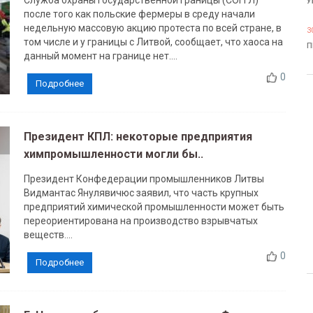
Служба охраны государственной границы (СОГГЛ)
У
после того как польские фермеры в среду начали
недельную массовую акцию протеста по всей стране, в
3
том числе и у границы с Литвой, сообщает, что хаоса на
П
данный момент на границе нет....
0
Подробнее
Президент КПЛ: некоторые предприятия
химпромышленности могли бы..
Президент Конфедерации промышленников Литвы
Видмантас Янулявичюс заявил, что часть крупных
предприятий химической промышленности может быть
переориентирована на производство взрывчатых
веществ....
0
Подробнее