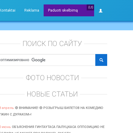
(Lt)
Kontaktai
Reklama
Paduoti skelbimą
ПОИСК ПО САЙТУ
ФОТО НОВОСТИ
НОВЫЕ СТАТЬИ
3 апрель
🔴 ВНИМАНИЕ! 🔴 РОЗЫГРЫШ БИЛЕТОВ НА КОМЕДИЮ
УЖИН С ДУРАКОМ»!
0 июнь
ОБЪЯСНЕНИЯ ГИНТАУТАСА ПАЛУЦКАСА ОППОЗИЦИЮ НЕ