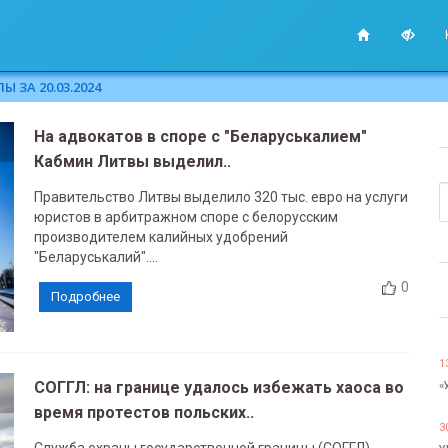
 ЗА 20.03.2024
На адвокатов в споре с "Беларуськалием"
Кабмин Литвы выделил..
Правительство Литвы выделило 320 тыс. евро на услуги
юристов в арбитражном споре с белорусским
производителем калийных удобрений
"Беларуськалий"....
0
Подробнее
1
СОГГЛ: на границе удалось избежать хаоса во
«
время протестов польских..
3