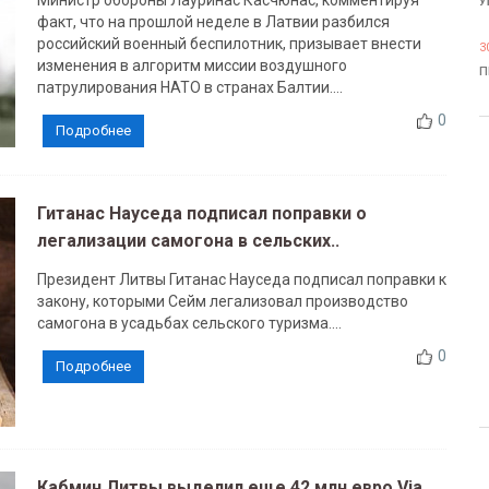
Министр обороны Лауринас Касчюнас, комментируя
У
факт, что на прошлой неделе в Латвии разбился
российский военный беспилотник, призывает внести
3
изменения в алгоритм миссии воздушного
П
патрулирования НАТО в странах Балтии....
0
Подробнее
Гитанас Науседа подписал поправки о
легализации самогона в сельских..
Президент Литвы Гитанас Науседа подписал поправки к
закону, которыми Сейм легализовал производство
самогона в усадьбах сельского туризма....
0
Подробнее
Кабмин Литвы выделил еще 42 млн евро Via