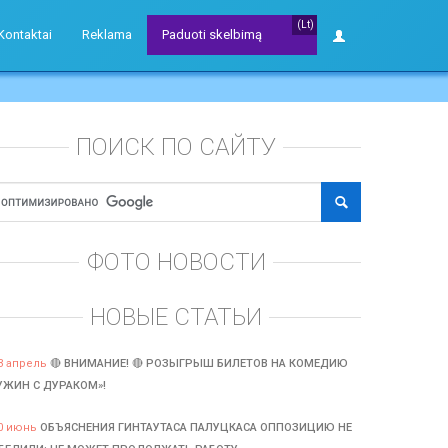
(Lt)
Kontaktai
Reklama
Paduoti skelbimą
ПОИСК ПО САЙТУ
ФОТО НОВОСТИ
НОВЫЕ СТАТЬИ
3 апрель
🔴 ВНИМАНИЕ! 🔴 РОЗЫГРЫШ БИЛЕТОВ НА КОМЕДИЮ
УЖИН С ДУРАКОМ»!
0 июнь
ОБЪЯСНЕНИЯ ГИНТАУТАСА ПАЛУЦКАСА ОППОЗИЦИЮ НЕ