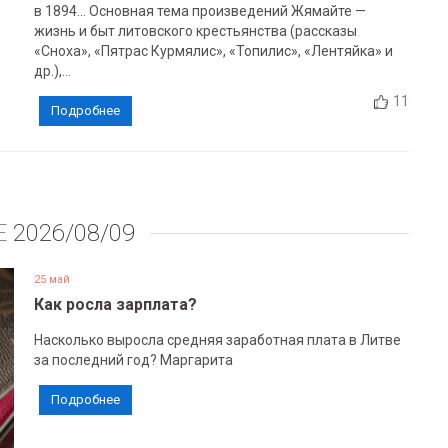
в 1894... Основная тема произведений Жямайте —
жизнь и быт литовского крестьянства (рассказы
«Сноха», «Пятрас Курмялис», «Топилис», «Лентяйка» и
др.),...
11
Подробнее
Е
2026/08/09
25 май
Как росла зарплата?
Насколько выросла средняя заработная плата в Литве
за последний год? Маргарита
Подробнее