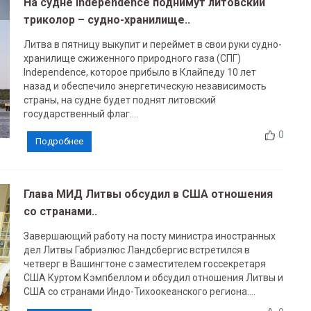
На судне Independence поднимут литовский
триколор – судно-хранилище..
Литва в пятницу выкупит и переймет в свои руки судно-
хранилище сжиженного природного газа (СПГ)
Independence, которое прибыло в Клайпеду 10 лет
назад и обеспечило энергетическую независимость
страны, на судне будет поднят литовский
государственный флаг....
0
Подробнее
Глава МИД Литвы обсудил в США отношения
со странами..
Завершающий работу на посту министра иностранных
дел Литвы Габриэлюс Ландсбергис встретился в
четверг в Вашингтоне с заместителем госсекретаря
США Куртом Кэмпбеллом и обсудил отношения Литвы и
США со странами Индо-Тихоокеанского региона....