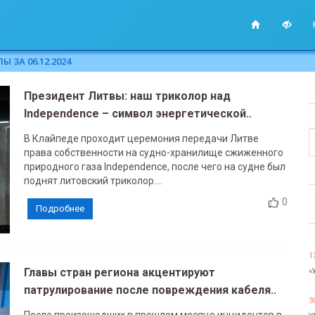
 ЗА 06.12.2024
Президент Литвы: наш триколор над
Independence – символ энергетической..
В Клайпеде проходит церемония передачи Литве
права собственности на судно-хранилище сжиженного
природного газа Independence, после чего на судне был
поднят литовский триколор....
0
Подробнее
1
Главы стран региона акцентируют
«
патрулирование после повреждения кабеля..
3