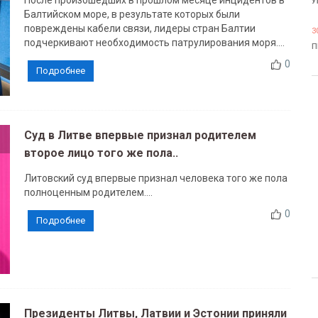
После произошедших в прошлом месяце инцидентов в
У
Балтийском море, в результате которых были
повреждены кабели связи, лидеры стран Балтии
3
подчеркивают необходимость патрулирования моря....
П
0
Подробнее
Суд в Литве впервые признал родителем
второе лицо того же пола..
Литовский суд впервые признал человека того же пола
полноценным родителем....
0
Подробнее
Президенты Литвы, Латвии и Эстонии приняли