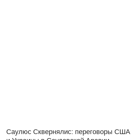
Саулюс Сквернялис: переговоры США