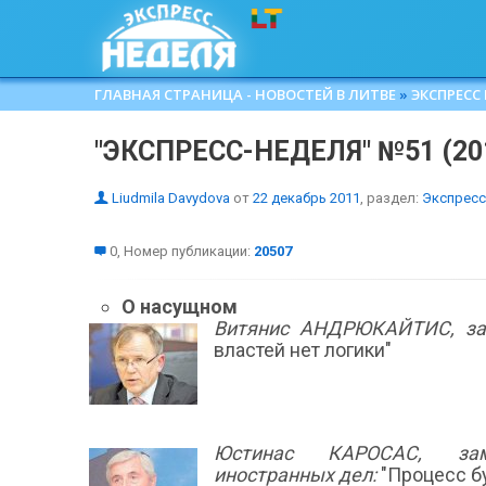
ГЛАВНАЯ СТРАНИЦА - НОВОСТЕЙ В ЛИТВЕ
»
ЭКСПРЕСС
"ЭКСПРЕСС-НЕДЕЛЯ" №51 (20
Liudmila Davydova
от
22 декабрь 2011
, раздел:
Экспресс
0, Номер публикации:
20507
О насущном
Витянис АНДРЮКАЙТИС, за
властей нет логики"
Юстинас КАРОСАС, замп
иностранных дел:
"Процесс б