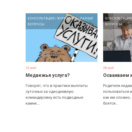
КОНСУЛЬТАЦИЯ
/
ЖУРНАЛИСТ
/
РАЗНЫЕ
КОНСУЛЬТАЦИЯ
ВОПРОСЫ
ВОПРОСЫ
25 май
08 май
Медвежья услуга?
Осваиваем 
Говорят, что в практике выплаты
Родители недав
суточных за однодневную
пользоваться и
командировку есть подводные
как им сложно,
камни....
боятся...