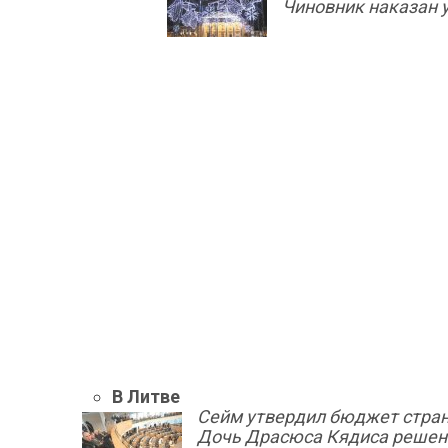
Чиновник наказан 
В Литве
Сейм утвердил бюджет стран
Дочь Драсюса Кядиса решен