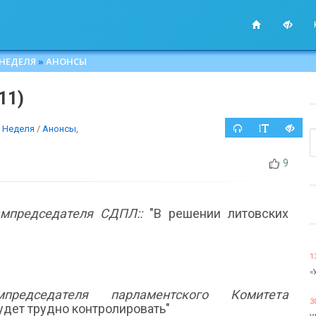
 НЕДЕЛЯ
»
АНОНСЫ
11)
 Неделя
/
Анонсы
,
9
мпредседателя СДПЛ::
"В решении литовских
1
«
редседателя парламентского Комитета
3
удет трудно контролировать"