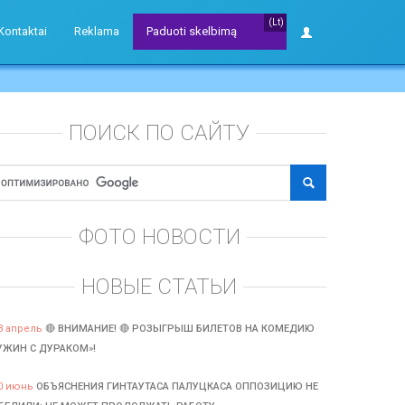
(Lt)
Kontaktai
Reklama
Paduoti skelbimą
ПОИСК ПО САЙТУ
ФОТО НОВОСТИ
НОВЫЕ СТАТЬИ
3 апрель
🔴 ВНИМАНИЕ! 🔴 РОЗЫГРЫШ БИЛЕТОВ НА КОМЕДИЮ
УЖИН С ДУРАКОМ»!
0 июнь
ОБЪЯСНЕНИЯ ГИНТАУТАСА ПАЛУЦКАСА ОППОЗИЦИЮ НЕ