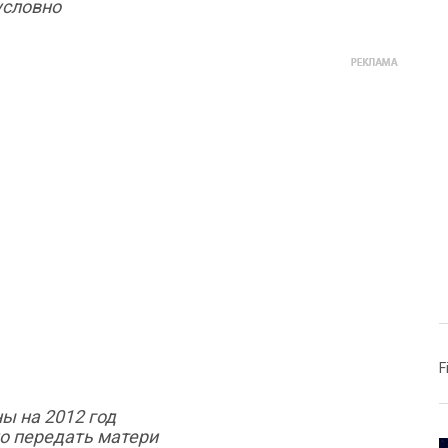
условно
F
ы на 2012 год
о передать матери