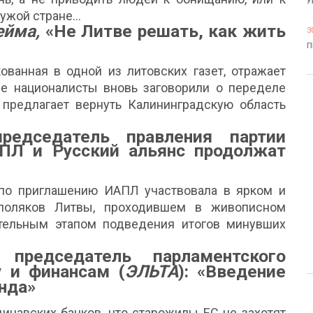
У
чужой стране…
ейма,
«Не Литве решать, как жить
3
П
кованная в одной из литовских газет, отражает
е националисты вновь заговорили о переделе
с предлагает вернуть Калининградскую область
едседатель правления партии
АПЛ и Русский альянс продолжат
 по приглашению ИАПЛ участвовала в ярком и
поляков Литвы, проходившем в живописном
тельным этапом подведения итогов минувших
председатель парламентского
 и финансам (
ЭЛЬТА
): «Введение
енда»
инавских банков, что старожилы ЕС не захотят