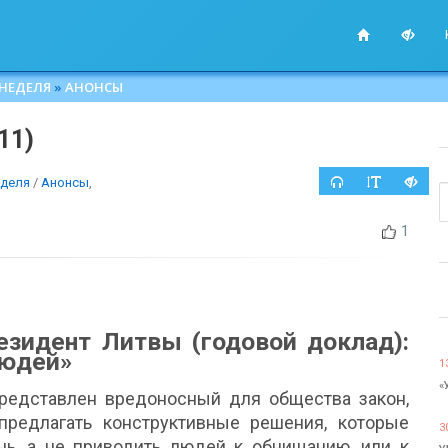
 НЕДЕЛЯ
»
АНОНСЫ
11)
еделя
/
Анонсы
,
1
резидент Литвы (годовой доклад):
юдей»
1
«
представлен вредоносный для общества закон,
предлагать конструктивные решения, которые
3
нь, а не приводить людей к обнищанию, или к