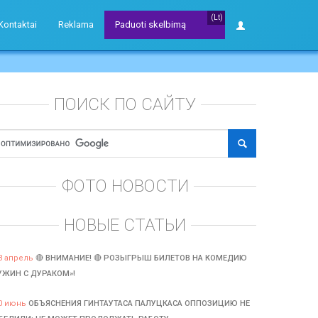
(Lt)
Kontaktai
Reklama
Paduoti skelbimą
ПОИСК ПО САЙТУ
ФОТО НОВОСТИ
НОВЫЕ СТАТЬИ
3 апрель
🔴 ВНИМАНИЕ! 🔴 РОЗЫГРЫШ БИЛЕТОВ НА КОМЕДИЮ
УЖИН С ДУРАКОМ»!
0 июнь
ОБЪЯСНЕНИЯ ГИНТАУТАСА ПАЛУЦКАСА ОППОЗИЦИЮ НЕ