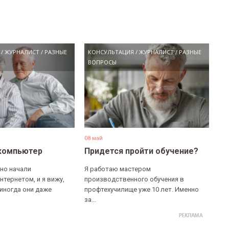
/
ЖУРНАЛИСТ
/
РАЗНЫЕ
КОНСУЛЬТАЦИЯ
/
ЖУРНАЛИСТ
/
РАЗНЫЕ
ВОПРОСЫ
08 май
компьютер
Придется пройти обучение?
но начали
Я работаю мастером
нтернетом, и я вижу,
производственного обучения в
 иногда они даже
профтехучилище уже 10 лет. Именно
за...