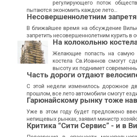
регулирующего поток обществ
пытаются экономить каждое лето...
Несовершеннолетним запретя
В ближайшее время на обсуждение Вильн
запретить несовершеннолетним курить в о
На колокольню костела
Желающие попасть на самую 
костела Св.Иоаннов смогут сд
высоту их поднимет современны
Часть дороги отдают велоси
С этой недели изменилось дорожное дви
прошлом, все лето автомобили смогут езд
Гарюнайскому рынку тоже на
Уже в этом году будет предложено ввес
непищевых рынках, заявил министр хозяйс
Критика “Сити Сервис” - и в В
Подозрения в опасности монопольног