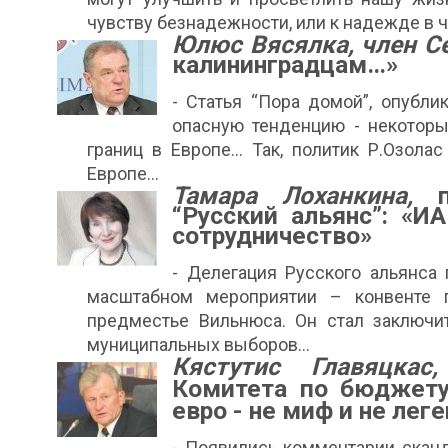
чувству безнадежности, или к надежде в 
Юлюс Вясялка, член С
калининградцам…»
- Статья “Пора домой”, опубли
опасную тенденцию - некоторы
границ в Европе… Так, политик Р.Озола
Европе...
Тамара Лоханкина,
пр
“Русский альянс”: «И
сотрудничество»
- Делегация Русского альянса
масштабном мероприятии – конвенте 
предместье Вильнюса. Он стал заключи
муниципальных выборов…
Кястутис Главяцкас,
Комитета по бюджету
евро - не миф и не лег
- Появились комментарии сканд