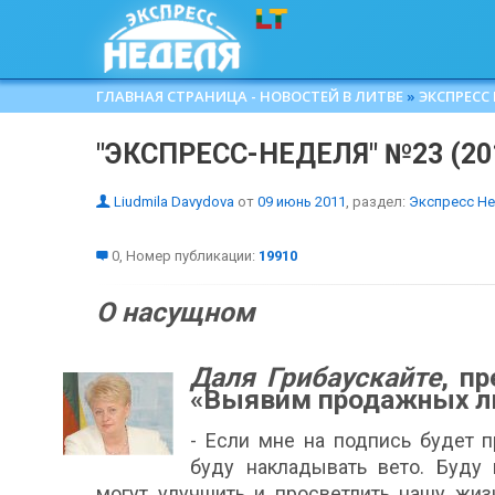
ГЛАВНАЯ СТРАНИЦА - НОВОСТЕЙ В ЛИТВЕ
»
ЭКСПРЕСС
"ЭКСПРЕСС-НЕДЕЛЯ" №23 (20
Liudmila Davydova
от
09 июнь 2011
, раздел:
Экспресс Н
0, Номер публикации:
19910
О насущном
Даля Грибаускайте
, п
«Выявим продажных л
- Если мне на подпись будет 
буду накладывать вето. Буду 
могут улучшить и просветлить нашу жиз