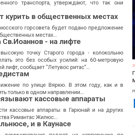
енного транспорта, утверждают, что так они
т курить в общественных местах
юсского горсовета будет подано предложение
бщественных местах...
 Св.Иоаннов - на лифте
высокую точку Старого города - колокольню
елать это без особых усилий: на 60-метровую
2
й лифт, сообщает “Летувос ритас”…
педистам
жение по улице Вяркю. В этом году, как и в
ить только в одном направлении…
Р
вязывают кассовые аппараты
ти кассовые аппараты в Гарюнай и на других
тва Римантас Жилюс...
ильнюсе, и в Каунасе
о доминирования падают на корпорацию по