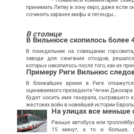
принимать Литву в зону евро, даже если о
сочинять заранее мифы и легенды…
В столице
В Вильнюсе скопилось более 
В понедельник на совещании горсовета
заводе для сжигания отходов, решалс
которых накопилось после того, как их пре
Примеру Риги Вильнюс следов
В ближайшее время в Риге откажутся
оцениваемого президента Чечни Джохара 
будет носить имя генерала, сыгравшего
жестоких войн в новейшей истории Европы..
На улицах все меньше 
Раньше автобуса или троллейбу
15 минут, а то и больше, п