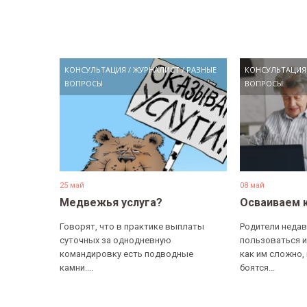
КОНСУЛЬТАЦИЯ
/
ЖУРНАЛИСТ
/
РАЗНЫЕ
КОНСУЛЬТАЦИЯ
ВОПРОСЫ
ВОПРОСЫ
25 май
08 май
Медвежья услуга?
Осваиваем 
Говорят, что в практике выплаты
Родители недав
суточных за однодневную
пользоваться и
командировку есть подводные
как им сложно,
камни....
боятся...