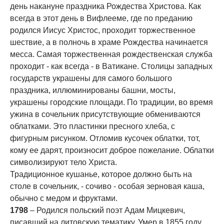
день накануне праздника Рождества Христова. Как
всегда в этот день в Вифлееме, где по преданию
родился Иисус Христос, проходит торжественное
шествие, а в полночь в храме Рождества начинается
месса. Самая торжественная рождественская служба
проходит - как всегда - в Ватикане. Столицы западных
государств украшены для самого большого
праздника, иллюминированы башни, мосты,
украшены городские площади. По традиции, во время
ужина в сочельник присутствующие обмениваются
облатками. Это пластинки пресного хлеба, с
фигурным рисунком. Отломив кусочек облатки, тот,
кому ее дарят, произносит доброе пожелание. Облатки
символизируют тело Христа.
Традиционное кушанье, которое должно быть на
столе в сочельник, - сочиво - особая зерновая каша,
обычно с медом и фруктами.
1798
– Родился польский поэт Адам Мицкевич,
писавший на литовскую тематику. Умер в 1855 году.