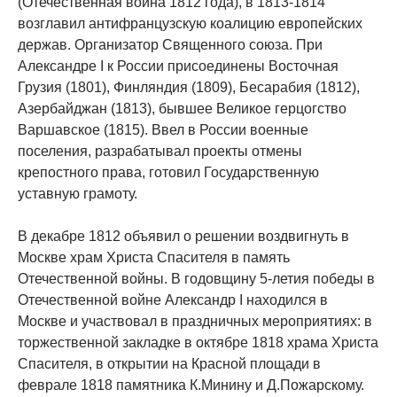
(Отечественная война 1812 года), в 1813-1814
возглавил антифранцузскую коалицию европейских
держав. Организатор Священного союза. При
Aлександре I к России присоединены Восточная
Грузия (1801), Финляндия (1809), Бесарабия (1812),
Азербайджан (1813), бывшее Великое герцогство
Варшавское (1815). Ввел в России военные
поселения, разрабатывал проекты отмены
крепостного права, готовил Государственную
уставную грамоту.
В декабре 1812 объявил о решении воздвигнуть в
Москве храм Христа Спасителя в память
Отечественной войны. В годовщину 5-летия победы в
Отечественной войне Александр I находился в
Москве и участвовал в праздничных мероприятиях: в
торжественной закладке в октябре 1818 храма Христа
Спасителя, в открытии на Красной площади в
феврале 1818 памятника К.Минину и Д.Пожарскому.