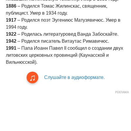
1886
– Родился Томас Жилинскас, священник,
публицист. Умер в 1934 году.
1917
– Родился поэт Эугениюс Матузявичюс. Умер в
1994 году.
1922
– Родилась литературовед Ванда Забоскайте.
1942
– Родился писатель Витаутас Римавичюс.
1991
– Папа Иоанн Павел II сообщил о создании двух
литовских церковных провинций (Каунасской и
Вильнюсской).
Слушайте в аудиоформате.