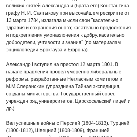
великих князей Александра и (брата его) Константина
графу Н. И. Салтыкову при высочайшем рескрипте от
13 марта 1784, излагала мысли свои "касательно
здравия и сохранения оного; касательно продолжения
и подкрепления умонаклонения к добру, касательно
добродетели, учтивости и знания" (по материалам
энциклопедии Брокгауза и Ефрона).
Александр I вступил на престол 12 марта 1801. В
начале правления провел умеренно либеральные
реформы, разработанные Негласным комитетом и
М.М.Сперанским (упразднена Тайная экспедиция,
созданы министерства, Государственный совет,
учрежден ряд университетов, Царскосельский лицей и
др.).
Вел успешные войны с Персией (1804-1813), Турцией
(1806-1812), Швецией (1808-1809), Францией