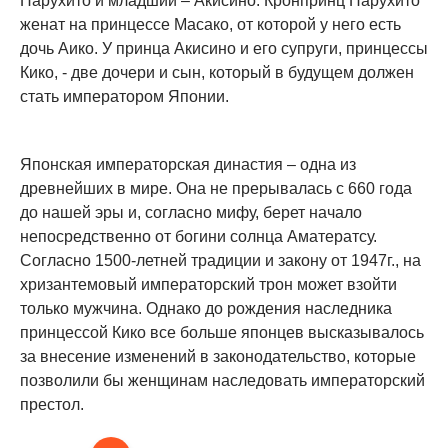
Нарухито и младший – Акисино. Кронпринц Нарухито
женат на принцессе Масако, от которой у него есть
дочь Аико. У принца Акисино и его супруги, принцессы
Кико, - две дочери и сын, который в будущем должен
стать императором Японии.
Японская императорская династия – одна из
древнейших в мире. Она не прерывалась с 660 года
до нашей эры и, согласно мифу, берет начало
непосредственно от богини солнца Аматератсу.
Согласно 1500-летней традиции и закону от 1947г., на
хризантемовый императорский трон может взойти
только мужчина. Однако до рождения наследника
принцессой Кико все больше японцев высказывалось
за внесение изменений в законодательство, которые
позволили бы женщинам наследовать императорский
престол.