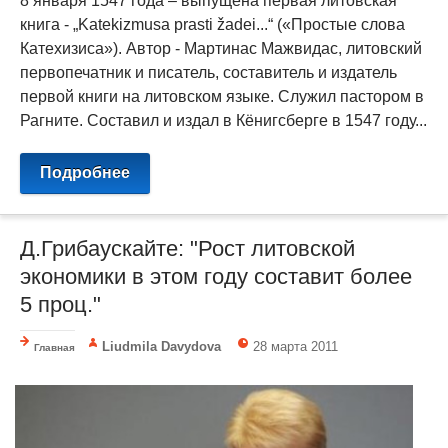
8 января 1547 года – выпущена первая литовская
книга - „Katekizmusa prasti žadei...“ («Простые слова
Катехизиса»). Автор - Мартинас Мажвидас, литовский
первопечатник и писатель, составитель и издатель
первой книги на литовском языке. Служил пастором в
Рагните. Составил и издал в Кёнигсберге в 1547 году...
Подробнее
Д.Грибаускайте: "Рост литовской
экономики в этом году составит более
5 проц."
Liudmila Davydova
28 марта 2011
Главная