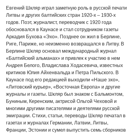
Евгений Шкляр играл заметную роль в русской печати
Литвы и других балтийских стран 1920-х – 1930-х
годов. Поэт, журналист, переводчик с 1920 года
обосновался в Каунасе и стал сотрудником газеты
Аркадия Бухова «Эхо». Позднее он жил в Берлине,
Риге, Париже, но неизменно возвращался в Литву. В
Берлине Шкляр основал международный журнал
«Балтийский альманах» и привлек к участию в нем
Андрея Белого, Владислава Ходасевича, известных
критиков Юлия Айхенвальда и Петра Пильского. В
Каунасе под его редакцией выходили «Наше эхо»,
«Литовский курьер», «Восточная Европа» и другие
журналы и газеты. Шкляр был знаком с Бальмонтом,
Буниным, Керенским, актрисой Ольгой Чеховой и
многими другими писателями и деятелями русской
эмиграции. Стихи, статьи, переводы Шкляр печатал в
газетах и журналах Германии, Латвии, Литвы,
Франции, Эстонии и сумел выпустить семь сборников