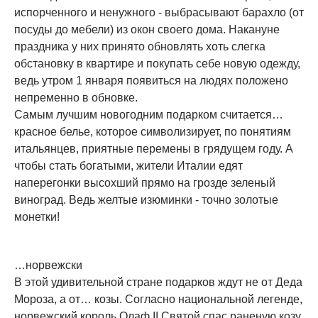
испорченного и ненужного - выбрасывают барахло (от
посуды до мебели) из окон своего дома. Накануне
праздника у них принято обновлять хоть слегка
обстановку в квартире и покупать себе новую одежду,
ведь утром 1 января появиться на людях положено
непременно в обновке.
Самым лучшим новогодним подарком считается…
красное белье, которое символизирует, по понятиям
итальянцев, приятные перемены в грядущем году. А
чтобы стать богатыми, жители Италии едят
наперегонки высохший прямо на грозде зеленый
виноград. Ведь желтые изюминки - точно золотые
монетки!
…норвежски
В этой удивительной стране подарков ждут не от Деда
Мороза, а от… козы. Согласно национальной легенде,
норвежский король Олаф II Святой спас раненую козу