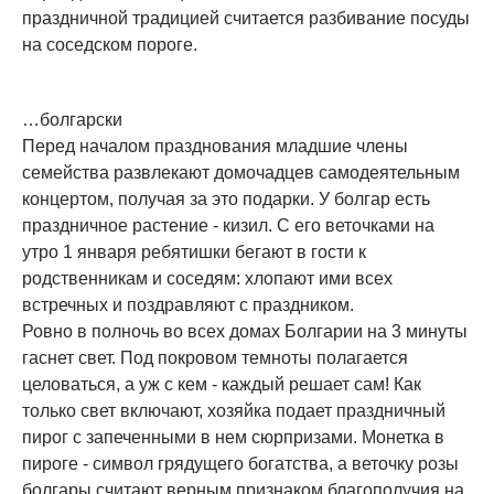
праздничной традицией считается разбивание посуды
на соседском пороге.
…болгарски
Перед началом празднования младшие члены
семейства развлекают домочадцев самодеятельным
концертом, получая за это подарки. У болгар есть
праздничное растение - кизил. С его веточками на
утро 1 января ребятишки бегают в гости к
родственникам и соседям: хлопают ими всех
встречных и поздравляют с праздником.
Ровно в полночь во всех домах Болгарии на 3 минуты
гаснет свет. Под покровом темноты полагается
целоваться, а уж с кем - каждый решает сам! Как
только свет включают, хозяйка подает праздничный
пирог с запеченными в нем сюрпризами. Монетка в
пироге - символ грядущего богатства, а веточку розы
болгары считают верным признаком благополучия на