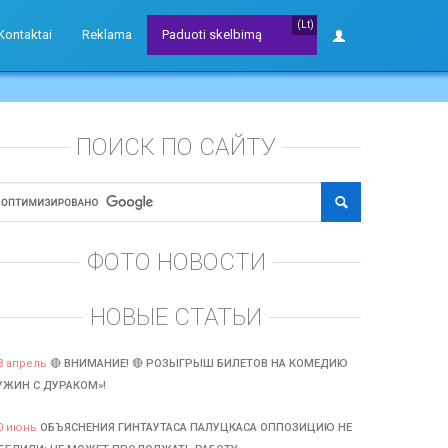
(Lt)
Kontaktai
Reklama
Paduoti skelbimą
ПОИСК ПО САЙТУ
ФОТО НОВОСТИ
НОВЫЕ СТАТЬИ
3 апрель
🔴 ВНИМАНИЕ! 🔴 РОЗЫГРЫШ БИЛЕТОВ НА КОМЕДИЮ
УЖИН С ДУРАКОМ»!
0 июнь
ОБЪЯСНЕНИЯ ГИНТАУТАСА ПАЛУЦКАСА ОППОЗИЦИЮ НЕ