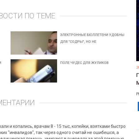
ВОСТИ ПО ТЕМЕ
ЭЛЕКТРОННЫЕ БЮЛЛЕТЕНИ УДОБНЫ
ДЛЯ "СОДРЫ", НО НЕ
И
ПОЛЕ ЧУДЕС ДЛЯ ЖУЛИКОВ
2
Р
МЕНТАРИИ
али и копались, врачам 8 - 15 тыс, копейки, взятками быстро
ких ''инвалидов", так через одного считай не ошибешся, а
медицинская помощь, умирают в очередях за этой помощью,