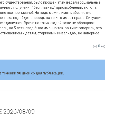
го существования, было проще - этим ведали социальные
енного получения "бесплатных" приспсоблений, включая
коне все прописано). Но ведь можно иметь абсолютно
е, пока подойдет очередь на то, что имеет право. Ситуация
не единичная. Врачи на таких людей тоже не обращают
ось, но 5 лет назад было именно так. раньше говорили, что
отношением к детям, старикам и инвалидам, но наверное
0
в течении
90
дней со дня публикации.
Е
2026/08/09