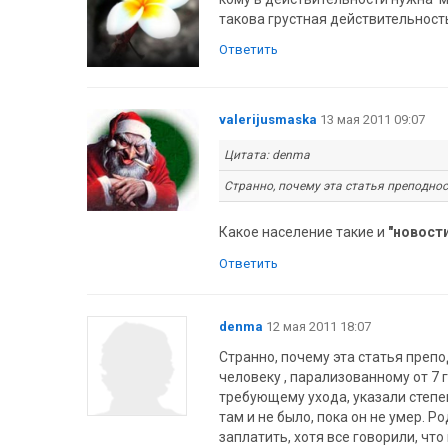
такова грустная действительност
Ответить
valerijusmaska
13 мая 2011 09:07
Цитата: denma
Странно, почему эта статья преподноси
Какое население такие и
"новост
Ответить
denma
12 мая 2011 18:07
Странно, почему эта статья препо
человеку , парализованному от 7 
требующему ухода, указали степе
там и не было, пока он не умер. Р
заплатить, хотя все говорили, чт