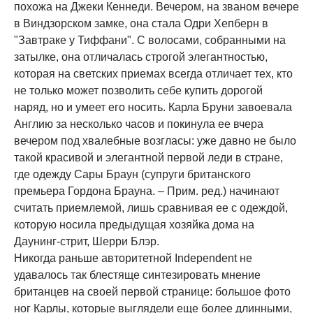
похожа на Джеки Кеннеди. Вечером, на званом вечере
в Виндзорском замке, она стала Одри Хепберн в
"Завтраке у Тиффани". С волосами, собранными на
затылке, она отличалась строгой элегантностью,
которая на светских приемах всегда отличает тех, кто
не только может позволить себе купить дорогой
наряд, но и умеет его носить. Карла Бруни завоевала
Англию за несколько часов и покинула ее вчера
вечером под хвалебные возгласы: уже давно не было
такой красивой и элегантной первой леди в стране,
где одежду Сары Браун (супруги британского
премьера Гордона Брауна. – Прим. ред.) начинают
считать приемлемой, лишь сравнивая ее с одеждой,
которую носила предыдущая хозяйка дома на
Даунинг-стрит, Шерри Блэр.
Никогда раньше авторитетной Independent не
удавалось так блестяще синтезировать мнение
британцев на своей первой странице: большое фото
ног Карлы, которые выглядели еще более длинными,