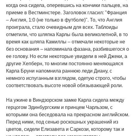
когда она сидела, оперевшись на кончики пальцев, на
приеме в Вестминстере. Заголовок гласил: "Франция
– Англия, 1:0 (не только в футболе)". То, что Англия
проиграла, стало очевидным для всех. Таблоиды
отметили, что шляпка Карлы была великолепной, в то
время как шляпа Камиллы – отмечали некоторые не
без основания – напоминала фазана, разбившегося о
ее голову. Но если некоторые увидели в ней Джеки, а
другие Хепберн, то многим постоянно меняющаяся
Карла Бруни напомнила раннюю леди Диану, с
немного испуганным взглядом, одетую строго, чтобы
соответствовать высоте новой обязывающей роли.
На ужине в Виндзорском замке Карла сидела между
герцогом Эдинбургским и принцем Чарльзом, с
которыми она беседовала на прекрасном английском.
Перед ними, под сенью роскошных украшений из
цветов, сидели Елизавета и Саркози, которому так и