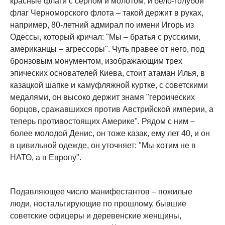
красные флаги с серпом и молотом, и бело-голубой
флаг Черноморского флота – такой держит в руках,
например, 80-летний адмирал по имени Игорь из
Одессы, который кричал: "Мы – братья с русскими,
американцы – агрессоры". Чуть правее от него, под
бронзовым монументом, изображающим трех
эпических основателей Киева, стоит атаман Илья, в
казацкой шапке и камуфляжной куртке, с советскими
медалями, он высоко держит знамя "героических
борцов, сражавшихся против Австрийской империи, а
теперь противостоящих Америке". Рядом с ним –
более молодой Денис, он тоже казак, ему лет 40, и он
в цивильной одежде, он уточняет: "Мы хотим не в
НАТО, а в Европу".
Подавляющее число манифестантов – пожилые
люди, ностальгирующие по прошлому, бывшие
советские офицеры и деревенские женщины,