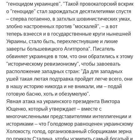
"геноцидом украинцев". "Такой провокаторский вскрик
о "геноциде" стал зарождаться десятилетиями спустя
– сперва потаенно, в затхлых шовинистических умах,
злобно настроенных против "москалей", – а вот
теперь взнесся и в государственные круги нынешней
Украины, стало быть, перехлестнувшие и лихие
заверты большевицкого Агитпропа". Писатель
обвиняет украинцев в том, что они обратились к этому
"историческому ревизионизму", чтобы завоевать
расположение западных стран: "Да для западных
ушей такая лютая подтравка пройдет легче всего, они
в нашу историю никогда и не вникали, им – подай
готовую басню, хоть и обезумелую".
Явная атака на украинского президента Виктора
Ющенко, который утверждает – вместе с
многочисленными представителями интеллигенции и
историками – что Голодомор равноценен украинскому
Холокосту, голод, организованный сборщиками зерна
по приказу Сталина, чтобы усмирить самый богатый и