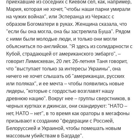
приехавшие из соседних с Киевом сел, как, например,
Мария, которая не хочет, "чтобы наши парни умирали
на чужих войнах", или Эсперанца из Черкасс с
образом Богоматери в руках. Женщина сказала, что
"если бы она могла, она бы застрелила Буша". Рядом
с ними были молодые люди, и только они могли
объясниться по-английски. "Я здесь из солидарности с
Кубой, страдающей от американского эмбарго", –
говорит Лимискеван, 20 лет. 26-летняя Таня говорит,
что "выступает только за интересы Украины", она
ничего не хочет слышать об "американцах, русских
или поляках", и ее мечта – чтобы появились новые
лидеры, "которые с гордостью возглавят нашу
древнюю нацию". Вокруг нее – группы сверстников, в
черных куртках и джинсах, они скандируют: "НАТО –
нет, НАТО – нет", в то время как ораторы в мегафоны
призывают к созданию "федерации с Россией,
Белоруссией и Украиной, чтобы помешать новым
массовым убийствам в Багдаде".