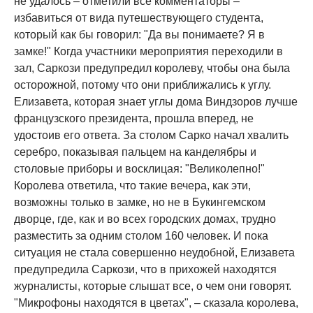
не удалось – отметили все комментаторы –
избавиться от вида путешествующего студента,
который как бы говорил: "Да вы понимаете? Я в
замке!" Когда участники мероприятия переходили в
зал, Саркози предупредил королеву, чтобы она была
осторожной, потому что они приближались к углу.
Елизавета, которая знает углы дома Виндзоров лучше
французского президента, прошла вперед, не
удостоив его ответа. За столом Сарко начал хвалить
серебро, показывая пальцем на канделябры и
столовые приборы и восклицая: "Великолепно!"
Королева ответила, что такие вечера, как эти,
возможны только в замке, но не в Букингемском
дворце, где, как и во всех городских домах, трудно
разместить за одним столом 160 человек. И пока
ситуация не стала совершенно неудобной, Елизавета
предупредила Саркози, что в прихожей находятся
журналисты, которые слышат все, о чем они говорят.
"Микрофоны находятся в цветах", – сказала королева,