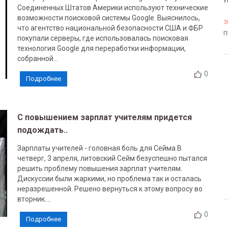
У
Соединенных Штатов Америки используют технические
возможности поисковой системы Google. Выяснилось,
3
что агентство национальной безопасности США и ФБР
П
покупали серверы, где использовалась поисковая
технология Google для переработки информации,
собранной...
0
Подробнее
С повышением зарплат учителям придется
подождать..
Зарплаты учителей - головная боль для Сейма В
четверг, 3 апреля, литовский Сейм безуспешно пытался
решить проблему повышения зарплат учителям.
Дискуссии были жаркими, но проблема так и осталась
неразрешенной. Решено вернуться к этому вопросу во
вторник....
0
Подробнее