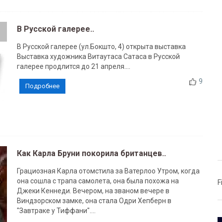
В Русской галерее..
В Русской галерее (ул.Бокшто, 4) открыта выставка
Выставка художника Витаутаса Сатаса в Русской
галерее продлится до 21 апреля....
9
Подробнее
Как Карла Бруни покорила британцев..
Грациозная Карла отомстила за Ватерлоо Утром, когда
она сошла с трапа самолета, она была похожа на
F
Джеки Кеннеди. Вечером, на званом вечере в
Виндзорском замке, она стала Одри Хепберн в
"Завтраке у Тиффани"....