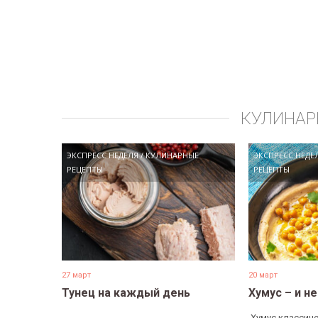
КУЛИНАР
ЭКСПРЕСС НЕДЕЛЯ
/
КУЛИНАРНЫЕ
ЭКСПРЕСС НЕДЕ
РЕЦЕПТЫ
РЕЦЕПТЫ
27 март
20 март
Тунец на каждый день
Хумус – и н
...
​ Хумус классиче