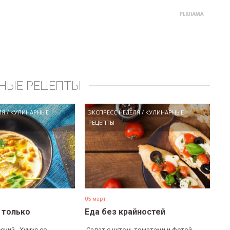
НЫЕ РЕЦЕПТЫ
ЛЯ
/
КУЛИНАРНЫЕ
ЭКСПРЕСС НЕДЕЛЯ
/
КУЛИНАРНЫЕ
РЕЦЕПТЫ
05 март
е только
Еда без крайностей
ский, ​ Хумус со
​ Салат с нутом, томатами и фетой. ​