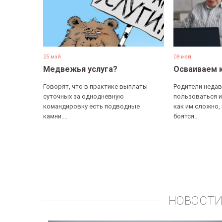
25 май
08 май
Медвежья услуга?
Осваиваем 
Говорят, что в практике выплаты
Родители недав
суточных за однодневную
пользоваться и
командировку есть подводные
как им сложно,
камни....
боятся...
НОВОСТИ