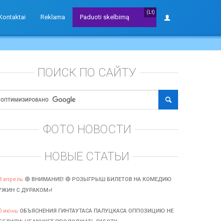
(Lt)
Kontaktai
Reklama
Paduoti skelbimą
ПОИСК ПО САЙТУ
ФОТО НОВОСТИ
НОВЫЕ СТАТЬИ
3 апрель
🔴 ВНИМАНИЕ! 🔴 РОЗЫГРЫШ БИЛЕТОВ НА КОМЕДИЮ
УЖИН С ДУРАКОМ»!
0 июнь
ОБЪЯСНЕНИЯ ГИНТАУТАСА ПАЛУЦКАСА ОППОЗИЦИЮ НЕ