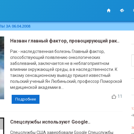
 ЗА 06.04.2008
Назван главный фактор, провоцирующий рак..
Рак - наследственная болезнь Главный фактор,
способствующий появлению онкологических
заболеваний, заключается не в неблагоприятном
влиянии окружающей среды, а в наследственности. К
такому сенсационному выводу пришел известный
польский ученый Ян Любиньский, профессор Поморской
медицинской академии в...
11
Подробнее
1
«
Спецслужбы используют Google..
3
Спецслужбы США завербовали Google Спецслужбы