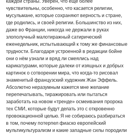
каждой страны. Уверен, что ещё более
чувствительны, особенно, что касается религии,
мусульмане, которые сохраняют верность и стране,
где родились, и своей религии. Большинство из них,
даже во Франции, никогда не держали в руках
злополучный малотиражный сатирический
еженедельник, испытывающий к тому же финансовые
трудности. Благодаря устроенной в редакции бойне
они о нём узнали и вряд ли смеялись над
карикатурами, которые далеки от изящных и добрых
картинок о сотворении мира, что когда-то рисовал
знаменитый французский художник Жан Эффель.
Абсолютно неразумным кажется мне желание
перепечатывать, тиражировать или пытаться
заработать на новом «тренде» осмеивания пророка
тех СМИ, которые будут делать это с откровенно
провокационной целью. Я не собираюсь разбираться
в том, почему потерпел фиаско европейский
мультикультурализм и какие западные силы породили