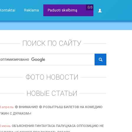
(Lt)
Kontaktai
Reklama
Paduoti skelbimą
ПОИСК ПО САЙТУ
ФОТО НОВОСТИ
НОВЫЕ СТАТЬИ
3 апрель
🔴 ВНИМАНИЕ! 🔴 РОЗЫГРЫШ БИЛЕТОВ НА КОМЕДИЮ
УЖИН С ДУРАКОМ»!
0 июнь
ОБЪЯСНЕНИЯ ГИНТАУТАСА ПАЛУЦКАСА ОППОЗИЦИЮ НЕ