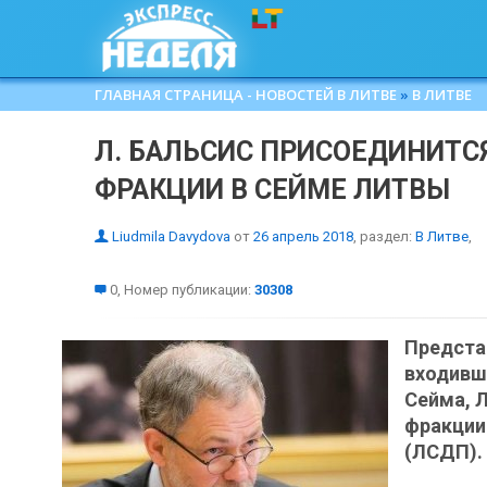
ГЛАВНАЯ СТРАНИЦА - НОВОСТЕЙ В ЛИТВЕ
»
В ЛИТВЕ
Л. БАЛЬСИС ПРИСОЕДИНИТС
ФРАКЦИИ В СЕЙМЕ ЛИТВЫ
Liudmila Davydova
от
26 апрель 2018
, раздел:
В Литве
,
0, Номер публикации:
30308
Предста
входивш
Сейма, 
фракции
(ЛСДП).