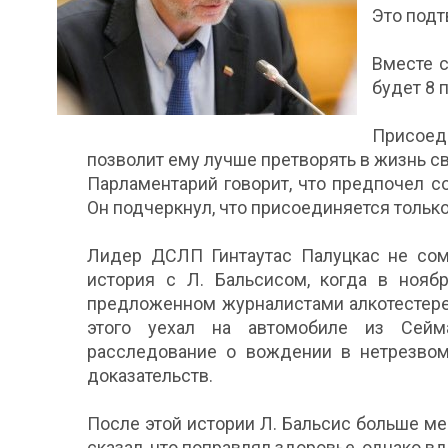
Это подт
Вместе 
будет 8 
Присоед
позволит ему лучше претворять в жизнь с
Парламентарий говорит, что предпочел с
Он подчеркнул, что присоединяется только
Лидер ДСЛП Гинтаутас Палуцкас не сомн
история с Л. Бальсисом, когда в нояб
предложенном журналистами алкотестере,
этого уехал на автомобиле из Сейм
расследование о вождении в нетрезвом 
доказательств.
После этой истории Л. Бальсис больше ме
сказал, что поправлял здоровье, однако вд