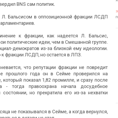
У
вердил BNS сам политик.
3
с Л. Бальсисом в оппозиционной фракции ЛСДП
П
парламентариев.
инение к фракции, как надеется Л. Бальсис,
вои политические идеи, чем в Смешанной группе.
оциал-демократов из-за близкой ему идеологии.
 к фракции ЛСДП, но остается в ЛПЗ.
евается, что репутации фракции не повредит
ре прошлого года он в Сейме проверился на
 который показал 1,82 промилле, и сразу после
а - тогда правоохрана начала досудебное
состоянии, но прекратила его из-за нехватки
сяца не показывался в Сейме, а когда вернулся,
аваться в детали не стал.