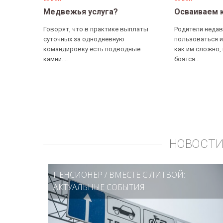
Медвежья услуга?
Осваиваем 
Говорят, что в практике выплаты
Родители недав
суточных за однодневную
пользоваться и
командировку есть подводные
как им сложно,
камни....
боятся...
НОВОСТИ
ПЕНСИОНЕР
/
ВМЕСТЕ С ЛИТВОЙ:
АКТУАЛЬНЫЕ СОБЫТИЯ