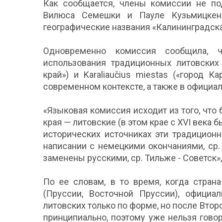
Как сообщается, члены комиссии не п
Вилюса Семешки и Пауле Кузьмицкен
географические названия «Калининградска
Одновременно комиссия сообщила, 
использования традиционных литовских т
край») и Karaliaučius miestas («город 
современном контексте, а также в официа
«Языковая комиссия исходит из того, чт
края — литовские (в этом крае с XVI века 
исторических источниках эти традицион
написании с немецкими окончаниями, ср. 
заменены русскими, ср. Тильже - Советск»
По ее словам, в то время, когда стран
(Пруссии, Восточной Пруссии), официа
литовских только по форме, но после Вто
принципиально, поэтому уже нельзя гово