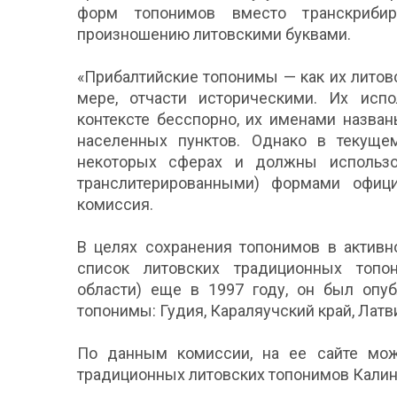
форм топонимов вместо транскрибир
произношению литовскими буквами.
«Прибалтийские топонимы — как их литовс
мере, отчасти историческими. Их исп
контексте бесспорно, их именами назва
населенных пунктов. Однако в текуще
некоторых сферах и должны использо
транслитерированными) формами офици
комиссия.
В целях сохранения топонимов в активн
список литовских традиционных топон
области) еще в 1997 году, он был опу
топонимы: Гудия, Караляучский край, Латв
По данным комиссии, на ее сайте можн
традиционных литовских топонимов Калини