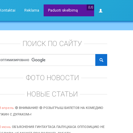
(Lt)
Kontaktai
Reklama
Paduoti skelbimą
ПОИСК ПО САЙТУ
ФОТО НОВОСТИ
НОВЫЕ СТАТЬИ
3 апрель
🔴 ВНИМАНИЕ! 🔴 РОЗЫГРЫШ БИЛЕТОВ НА КОМЕДИЮ
УЖИН С ДУРАКОМ»!
0 июнь
ОБЪЯСНЕНИЯ ГИНТАУТАСА ПАЛУЦКАСА ОППОЗИЦИЮ НЕ