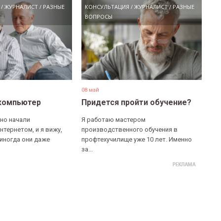
/
ЖУРНАЛИСТ
/
РАЗНЫЕ
КОНСУЛЬТАЦИЯ
/
ЖУРНАЛИСТ
/
РАЗНЫЕ
ВОПРОСЫ
08 май
компьютер
Придется пройти обучение?
но начали
Я работаю мастером
нтернетом, и я вижу,
производственного обучения в
 иногда они даже
профтехучилище уже 10 лет. Именно
за...