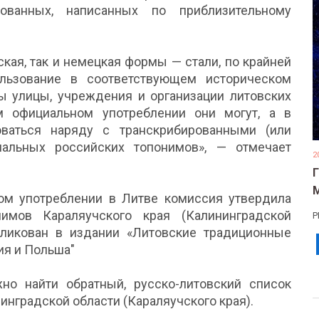
ованных, написанных по приблизительному
кая, так и немецкая формы — стали, по крайней
ользование в соответствующем историческом
ны улицы, учреждения и организации литовских
м официальном употреблении они могут, а в
ваться наряду с транскрибированными (или
альных российских топонимов», — отмечает
2
ом употреблении в Литве комиссия утвердила
имов Караляучского края (Калининградской
Р
бликован в издании «Литовские традиционные
ия и Польша"
о найти обратный, русско-литовский список
нградской области (Караляучского края).