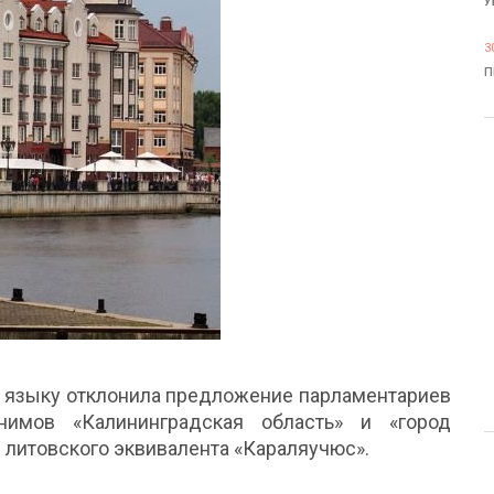
У
3
П
у языку отклонила предложение парламентариев
нимов «Калининградская область» и «город
 литовского эквивалента «Караляучюс».