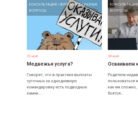
КОНСУЛЬТАЦИЯ
/
ЖУРНАЛИСТ
/
РАЗНЫЕ
КОНСУЛЬТАЦИЯ
ВОПРОСЫ
ВОПРОСЫ
25 май
08 май
Медвежья услуга?
Осваиваем 
Говорят, что в практике выплаты
Родители недав
суточных за однодневную
пользоваться и
командировку есть подводные
как им сложно,
камни....
боятся...