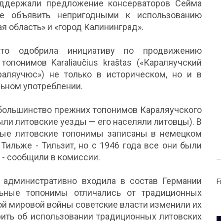
оддержали предложение консерваторов Сейма
е объявить непригодными к использованию
я область» и «город Калининград».
что одобрила инициативу по продвижению
опонимов Karaliaučius kraštas («Караляучский
Караляучюс») не только в историческом, но и в
льном употреблении.
о большинство прежних топонимов Караляучского
были литовские уезды — его населяли литовцы). В
ные литовские топонимы записаны в немецком
Тильже - Тильзит, но с 1946 года все они были
, - сообщили в комиссии.
а административно входила в состав Германии
F
льные топонимы отличались от традиционных
рой мировой войны советские власти изменили их
рить об использовании традиционных литовских