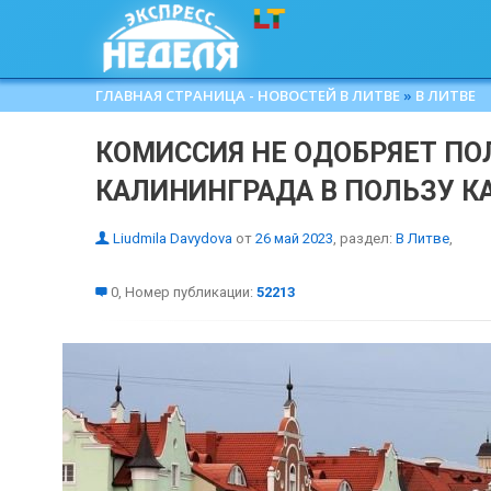
ГЛАВНАЯ СТРАНИЦА - НОВОСТЕЙ В ЛИТВЕ
»
В ЛИТВЕ
КОМИССИЯ НЕ ОДОБРЯЕТ ПО
КАЛИНИНГРАДА В ПОЛЬЗУ 
Liudmila Davydova
от
26 май 2023
, раздел:
В Литве
,
0, Номер публикации:
52213