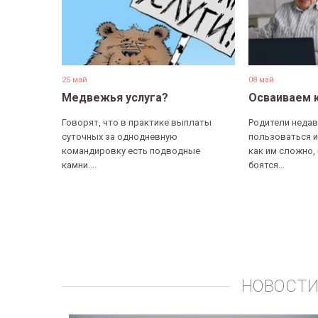
25 май
08 май
Медвежья услуга?
Осваиваем 
Говорят, что в практике выплаты
Родители недав
суточных за однодневную
пользоваться и
командировку есть подводные
как им сложно,
камни....
боятся...
НОВОСТИ