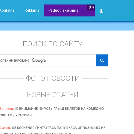
(Lt)
Kontaktai
Reklama
Paduoti skelbimą
ПОИСК ПО САЙТУ
ФОТО НОВОСТИ
НОВЫЕ СТАТЬИ
3 апрель
🔴 ВНИМАНИЕ! 🔴 РОЗЫГРЫШ БИЛЕТОВ НА КОМЕДИЮ
УЖИН С ДУРАКОМ»!
0 июнь
ОБЪЯСНЕНИЯ ГИНТАУТАСА ПАЛУЦКАСА ОППОЗИЦИЮ НЕ