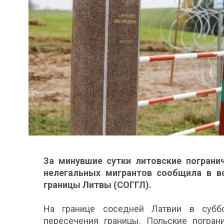
За минувшие сутки литовские погранич
нелегальных мигрантов сообщила в в
границы Литвы (СОГГЛ).
На границе соседней Латвии в суббо
пересечения границы. Польские погран