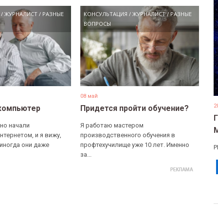
/
ЖУРНАЛИСТ
/
РАЗНЫЕ
КОНСУЛЬТАЦИЯ
/
ЖУРНАЛИСТ
/
РАЗНЫЕ
ВОПРОСЫ
08 май
2
компьютер
Придется пройти обучение?
но начали
Я работаю мастером
нтернетом, и я вижу,
производственного обучения в
 иногда они даже
профтехучилище уже 10 лет. Именно
Р
за...