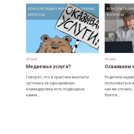
КОНСУЛЬТАЦИЯ
/
ЖУРНАЛИСТ
/
РАЗНЫЕ
КОНСУЛЬТАЦИЯ
ВОПРОСЫ
ВОПРОСЫ
25 май
08 май
Медвежья услуга?
Осваиваем 
Говорят, что в практике выплаты
Родители недав
суточных за однодневную
пользоваться и
командировку есть подводные
как им сложно,
камни....
боятся...