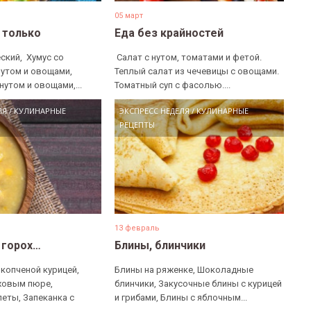
05 март
е только
Еда без крайностей
ский, ​ Хумус со
​ Салат с нутом, томатами и фетой. ​
нутом и овощами, ​
Теплый салат из чечевицы с овощами. ​
нутом и овощами,...
Томатный суп с фасолью....
ЛЯ
/
КУЛИНАРНЫЕ
ЭКСПРЕСС НЕДЕЛЯ
/
КУЛИНАРНЫЕ
РЕЦЕПТЫ
13 февраль
 горох…
Блины, блинчики
 копченой курицей,
Блины на ряженке, Шоколадные
ховым пюре,
блинчики, Закусочные блины с курицей
еты, Запеканка с
и грибами, Блины с яблочным...