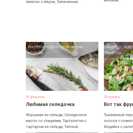
мясным...
свеклы с яйцом, Запеченная...
ЭКСПРЕСС НЕДЕЛЯ
/
КУЛИНАРНЫЕ
ЭКСПРЕСС НЕДЕ
РЕЦЕПТЫ
РЕЦЕПТЫ
05 февраль
26 январь
Любимая селедочка
Вот так фру
Форшмак из сельди, Селедочное
Тыквенный смуз
масло со специями, Тарталетки с
лосося с помел
тартаром из сельди, Теплый...
Индейка с салат