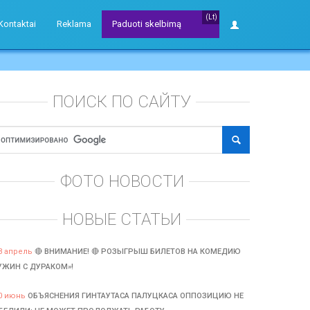
(Lt)
Kontaktai
Reklama
Paduoti skelbimą
ПОИСК ПО САЙТУ
ФОТО НОВОСТИ
НОВЫЕ СТАТЬИ
3 апрель
🔴 ВНИМАНИЕ! 🔴 РОЗЫГРЫШ БИЛЕТОВ НА КОМЕДИЮ
УЖИН С ДУРАКОМ»!
0 июнь
ОБЪЯСНЕНИЯ ГИНТАУТАСА ПАЛУЦКАСА ОППОЗИЦИЮ НЕ