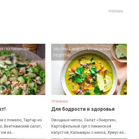
ЛЯ
/
КУЛИНАРНЫЕ
ЭКСПРЕСС НЕДЕЛЯ
/
КУЛИНАРНЫЕ
РЕЦЕПТЫ
19 январь
кт!
Для бодрости и здоровья
и с помело, Тартар из
Овощные чипсы, Салат «Энергия»,
о, Вьетнамский салат,
Картофельный суп с пекинской
ом из...
капустой, Кальмары с киноа, Хумус из...