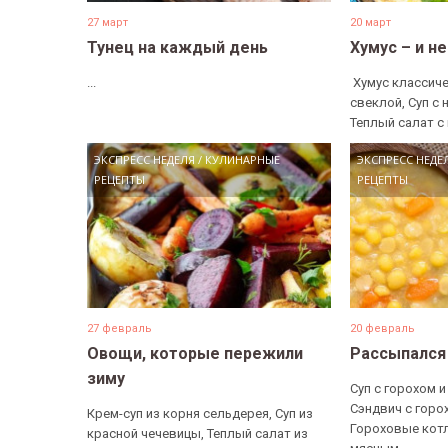
27 март
20 март
Тунец на каждый день
Хумус – и н
...
​ Хумус классиче
свеклой, Суп с 
Теплый салат с 
ЭКСПРЕСС НЕДЕЛЯ
/
КУЛИНАРНЫЕ
ЭКСПРЕСС НЕДЕ
РЕЦЕПТЫ
РЕЦЕПТЫ
27 февраль
20 февраль
Овощи, которые пережили
Рассыпался
зиму
Суп с горохом и
Сэндвич с горо
Крем-суп из корня сельдерея, Суп из
Гороховые котл
красной чечевицы, Теплый салат из