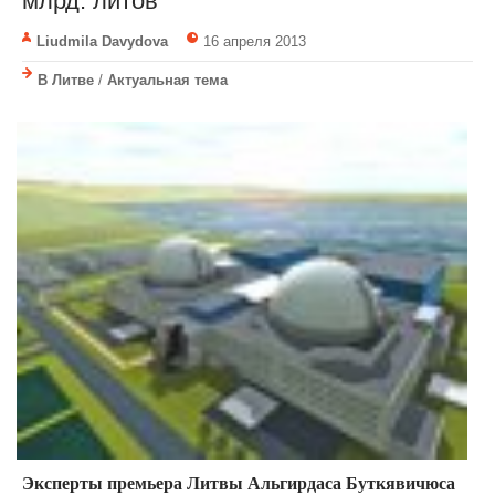
млрд. литов
Liudmila Davydova
16 апреля 2013
В Литве
/
Актуальная тема
Эксперты премьера Литвы Альгирдаса Буткявичюса