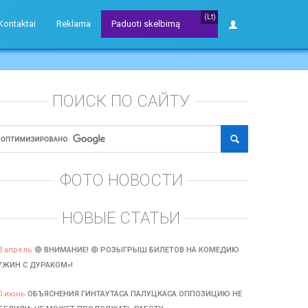
(Lt)
Kontaktai
Reklama
Paduoti skelbimą
ПОИСК ПО САЙТУ
ФОТО НОВОСТИ
НОВЫЕ СТАТЬИ
3 апрель
🔴 ВНИМАНИЕ! 🔴 РОЗЫГРЫШ БИЛЕТОВ НА КОМЕДИЮ
УЖИН С ДУРАКОМ»!
0 июнь
ОБЪЯСНЕНИЯ ГИНТАУТАСА ПАЛУЦКАСА ОППОЗИЦИЮ НЕ