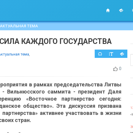
АКТУАЛЬНАЯ ТЕМА
СИЛА КАЖДОГО ГОСУДАРСТВА
Актуальная тема
,
0
ероприятия в рамках председательства Литвы
а - Вильнюсского саммита - президент Даля
еренцию «Восточное партнерство сегодня:
данское общество». Эта дискуссия призвана
1
партнерства» активнее участвовать в жизни
«
своих стран.
3