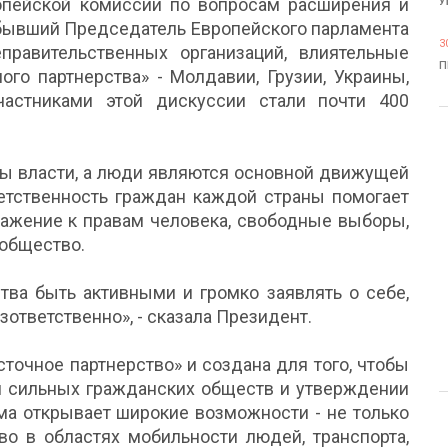
опейской комиссии по вопросам расширения и
У
бывший Председатель Европейского парламента
3
правительственных организаций, влиятельные
П
ого партнерства» - Молдавии, Грузии, Украины,
частниками этой дискуссии стали почти 400
ны власти, а люди являются основной движущей
ветственность граждан каждой страны помогает
важение к правам человека, свободные выборы,
 общество.
ва быть активными и громко заявлять о себе,
зответственно», - сказала Президент.
точное партнерство» и создана для того, чтобы
ии сильных гражданских обществ и утверждении
ма открывает широкие возможности - не только
во в областях мобильности людей, транспорта,