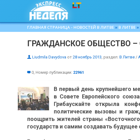
ГЛАВНАЯ СТРАНИЦА - НОВОСТЕЙ В ЛИТВЕ
»
В ЛИТВЕ
»
ГРАЖДАНСКОЕ ОБЩЕСТВО – 
Liudmila Davydova
от
28 ноябрь 2013
, раздел:
В Литве
/
0, Номер публикации:
22961
В первый день крупнейшего м
в Совете Европейского союз
Грибаускайте открыла конф
политические вызовы и граж
поощрить жителей страны «Восточного 
государств и самим создавать будущее 