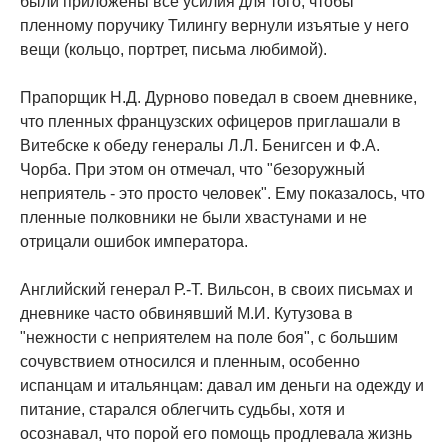
были приложены все усилия для того, чтобы
пленному поручику Тилингу вернули изъятые у него
вещи (кольцо, портрет, письма любимой).
Прапорщик Н.Д. Дурново поведал в своем дневнике,
что пленных французских офицеров приглашали в
Витебске к обеду генералы Л.Л. Бенигсен и Ф.А.
Чорба. При этом он отмечал, что "безоружный
неприятель - это просто человек". Ему показалось, что
пленные полковники не были хвастунами и не
отрицали ошибок императора.
Английский генерал Р.-Т. Вильсон, в своих письмах и
дневнике часто обвинявший М.И. Кутузова в
"нежности с неприятелем на поле боя", с большим
сочувствием относился и пленным, особенно
испанцам и итальянцам: давал им деньги на одежду и
питание, старался облегчить судьбы, хотя и
осознавал, что порой его помощь продлевала жизнь