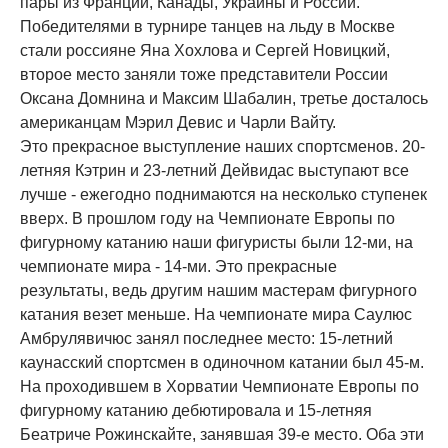
пары из Франции, Канады, Украины и России.
Победителями в турнире танцев на льду в Москве
стали россияне Яна Хохлова и Сергей Новицкий,
второе место заняли тоже представители России
Оксана Домнина и Максим Шабалин, третье досталось
американцам Мэрил Девис и Чарли Вайту.
Это прекрасное выступление наших спортсменов. 20-
летняя Кэтрин и 23-летний Дейвидас выступают все
лучше - ежегодно поднимаются на несколько ступенек
вверх. В прошлом году на Чемпионате Европы по
фигурному катанию наши фигуристы были 12-ми, на
чемпионате мира - 14-ми. Это прекрасные
результаты, ведь другим нашим мастерам фигурного
катания везет меньше. На чемпионате мира Саулюс
Амбрулявичюс занял последнее место: 15-летний
каунасский спортсмен в одиночном катании был 45-м.
На проходившем в Хорватии Чемпионате Европы по
фигурному катанию дебютировала и 15-летняя
Беатриче Рожинскайте, занявшая 39-е место. Оба эти