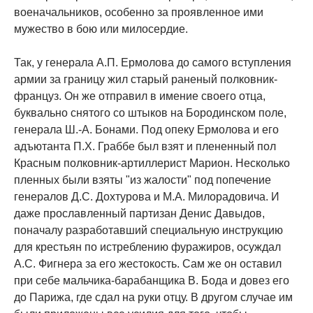
военачальников, особенно за проявленное ими
мужество в бою или милосердие.
Так, у генерала А.П. Ермолова до самого вступления
армии за границу жил старый раненый полковник-
француз. Он же отправил в имение своего отца,
буквально снятого со штыков на Бородинском поле,
генерала Ш.-А. Бонами. Под опеку Ермолова и его
адъютанта П.Х. Граббе был взят и плененный пол
Красным полковник-артиллерист Марион. Несколько
пленных были взяты "из жалости" под попечение
генералов Д.С. Дохтурова и М.А. Милорадовича. И
даже прославленный партизан Денис Давыдов,
поначалу разработавший специальную инструкцию
для крестьян по истреблению фуражиров, осуждал
А.С. Фигнера за его жестокость. Сам же он оставил
при себе мальчика-барабанщика В. Бода и довез его
до Парижа, где сдал на руки отцу. В другом случае им