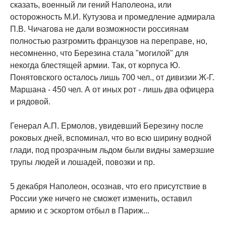
сказать, военный ли гений Наполеона, или
осторожность М.И. Кутузова и промедление адмирала
П.В. Чичагова не дали возможности россиянам
полностью разгромить французов на переправе, но,
несомненно, что Березина стала "могилой" для
некогда блестящей армии. Так, от корпуса Ю.
Понятовского осталось лишь 700 чел., от дивизии Ж-Г.
Маршана - 450 чел. А от иных рот - лишь два офицера
и рядовой.
Генерал А.П. Ермолов, увидевший Березину после
роковых дней, вспоминал, что во всю ширину водной
глади, под прозрачным льдом были видны замерзшие
трупы людей и лошадей, повозки и пр.
5 декабря Наполеон, осознав, что его присутствие в
России уже ничего не сможет изменить, оставил
армию и с эскортом отбыл в Париж...