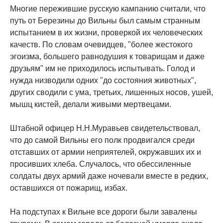
Многие пережившие русскую кампанию считали, что
путь от Березины до Вильны был самым странным
испытанием в их жизни, проверкой их человеческих
качеств. По словам очевидцев, "более жестокого
эгоизма, большего равнодушия к товарищам и даже
друзьям" им не приходилось испытывать. Голод и
нужда низводили одних "до состояния животных",
других сводили с ума, третьих, лишенных носов, ушей,
мышц кистей, делали живыми мертвецами.
Штабной офицер Н.Н.Муравьев свидетельствовал,
что до самой Вильны его полк продвигался среди
отставших от армии неприятелей, окружавших их и
просивших хлеба. Случалось, что обессиленные
солдаты двух армий даже ночевали вместе в редких,
оставшихся от пожарищ, избах.
На подступах к Вильне все дороги были завалены