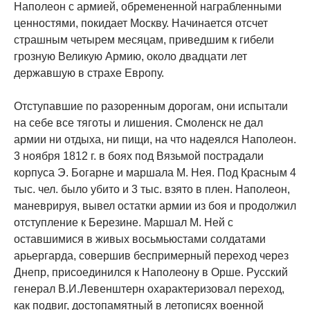
Наполеон с армией, обремененной награбленными
ценностями, покидает Москву. Начинается отсчет
страшным четырем месяцам, приведшим к гибели
грозную Великую Армию, около двадцати лет
державшую в страхе Европу.
Отступавшие по разоренным дорогам, они испытали
на себе все тяготы и лишения. Смоленск не дал
армии ни отдыха, ни пищи, на что надеялся Наполеон.
3 ноября 1812 г. в боях под Вязьмой пострадали
корпуса Э. Богарне и маршала М. Нея. Под Красным 4
тыс. чел. было убито и 3 тыс. взято в плен. Наполеон,
маневрируя, вывел остатки армии из боя и продолжил
отступление к Березине. Маршал М. Ней с
оставшимися в живых восьмьюстами солдатами
арьергарда, совершив беспримерный переход через
Днепр, присоединился к Наполеону в Орше. Русский
генерал В.И.Левенштерн охарактеризовал переход,
как подвиг, достопамятный в летописях военной