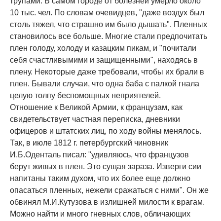
трупами. В самом городе от болезней умерло около
10 тыс. чел. По словам очевидцев, "даже воздух был
столь тяжел, что страшно им было дышать". Пленных
становилось все больше. Многие стали предпочитать
плен голоду, холоду и казацким пикам, и "почитали
себя счастливымими и защищенными", находясь в
плену. Некоторые даже требовали, чтобы их брали в
плен. Бывали случаи, что одна баба с палкой гнала
целую толпу беспомощных неприятелей.
Отношение к Великой Армии, к французам, как
свидетельствует частная переписка, дневники
офицеров и штатских лиц, по ходу войны менялось.
Так, в июле 1812 г. петербургский чиновник
И.Б.Оденталь писал: "удивляюсь, что французов
берут живых в плен. Это сущая зараза. Изверги сии
напитаны таким духом, что их более еще должно
опасаться пленных, нежели сражаться с ними". Он же
обвинял М.И.Кутузова в излишней милости к врагам.
Можно найти и много гневных слов, обличающих