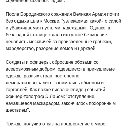
содеянное казалось "адом".
После Бородинского сражения Великая Армия почти
без отдыха шла к Москве, "увлекаемая какой-то силой
и убаюкиваемая пустыми надеждами". Однако, в
безлюдной столице ждало их гулкое безмолвие,
ненависть москвичей за произведенные грабежи,
мародерство, разорение домов и церквей.
Солдаты и офицеры, обросшие обозами со
всевозможным добром, одевшиеся в причудливые
одежды разных стран, постепенно
деморализовывались, занимались обменом и
торговлей. Как позже писал очевидец событий
офицер-топограф Э.Лабом: "отступление,
начавшееся маскарадом, закончилось похоронным
шествием".
Трижды получив отказ на предложение о мире,