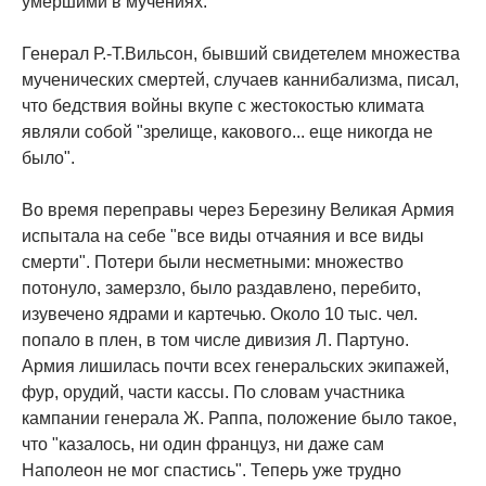
умершими в мучениях.
Генерал Р.-Т.Вильсон, бывший свидетелем множества
мученических смертей, случаев каннибализма, писал,
что бедствия войны вкупе с жестокостью климата
являли собой "зрелище, какового... еще никогда не
было".
Во время переправы через Березину Великая Армия
испытала на себе "все виды отчаяния и все виды
смерти". Потери были несметными: множество
потонуло, замерзло, было раздавлено, перебито,
изувечено ядрами и картечью. Около 10 тыс. чел.
попало в плен, в том числе дивизия Л. Партуно.
Армия лишилась почти всех генеральских экипажей,
фур, орудий, части кассы. По словам участника
кампании генерала Ж. Раппа, положение было такое,
что "казалось, ни один француз, ни даже сам
Наполеон не мог спастись". Теперь уже трудно