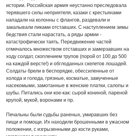
истории. Российская армия неустанно преследовала
терявшего силы неприятеля, казаки с крестьянами
нападали на колонны с флангов, раздевали и
закалывали пиками отставших. С наступлением зимы
бедствия стали нарастать, а ряды армии -
катастрофически таять. Передвижение частей
отмечалось множеством отставших и замерзавших на
ходу солдат, скоплением трупов (порой от 100 до 500
на каждой версте!) и обглоданных скелетов лошадей.
Солдаты брели в беспорядке, обессиленные от
холода и голода, грязные, косматые, замученные
насекомыми, замотанные в женские платки, салопы и
шубы. Питались они кое-как: сырой кониной, пареной
крупой, мукой, воронами и пр.
Печальны были судьбы раненых, умиравших без
пищи и помощи. Их находили брошенными в ужасном
положении, с изгрызенными до кости руками,