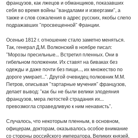
французов, как лжецов и обманщиков, показавших
себя во время войны "вандалами и извергами", а
также и слов сожаления в адрес русских, якобы слепо
подражавших "просвещенной" Франции.
Осенью 1812 г. отношение стало заметно меняться.
Так, генерал Д.М. Волконский в ноябре писал:
"Морозы пресильные... Встретил пленных. Они в
гибельном положении. Их ставят на биваках без
одежды и даже почти без пищи..., их множество по
дороге умирает...". Другой очевидец полковник М.М.
Петров, описывая "тартарные мучения" французов,
делает вывод: "как бы не были велики злодеяния
французов, мера лютостей страдания их...
превозмогла справедливую к ним ненависть".
Случалось, что некоторым пленным, в основном,
офицерам, докторам, оказывалось особое внимание
со стороны российского императора, Великих князей,