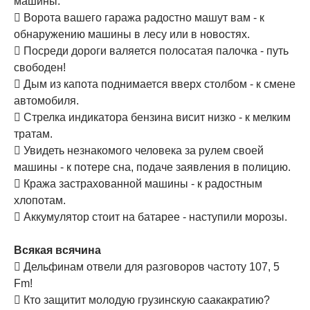
машины.
 Ворота вашего гаража радостно машут вам - к
обнаружению машины в лесу или в новостях.
 Посреди дороги валяется полосатая палочка - путь
свободен!
 Дым из капота поднимается вверх столбом - к смене
автомобиля.
 Стрелка индикатора бензина висит низко - к мелким
тратам.
 Увидеть незнакомого человека за рулем своей
машины - к потере сна, подаче заявления в полицию.
 Кража застрахованной машины - к радостным
хлопотам.
 Аккумулятор стоит на батарее - наступили морозы.
Всякая всячина
 Дельфинам отвели для разговоров частоту 107, 5
Fm!
 Кто защитит молодую грузинскую саакакратию?