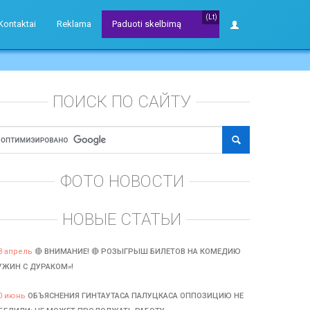
(Lt)
Kontaktai
Reklama
Paduoti skelbimą
ПОИСК ПО САЙТУ
ФОТО НОВОСТИ
НОВЫЕ СТАТЬИ
3 апрель
🔴 ВНИМАНИЕ! 🔴 РОЗЫГРЫШ БИЛЕТОВ НА КОМЕДИЮ
УЖИН С ДУРАКОМ»!
0 июнь
ОБЪЯСНЕНИЯ ГИНТАУТАСА ПАЛУЦКАСА ОППОЗИЦИЮ НЕ