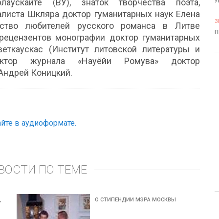
лаускайте (ВУ), знаток творчества поэта,
У
алиста Шкляра доктор гуманитарных наук Елена
3
ество любителей русского романса в Литве
П
 рецензентов монографии доктор гуманитарных
еткаускас (Институт литовской литературы и
дактор журнала «Науёйи Ромува» доктор
Андрей Коницкий.
йте в аудиоформате.
ВОСТИ ПО ТЕМЕ
,
О СТИПЕНДИИ МЭРА МОСКВЫ