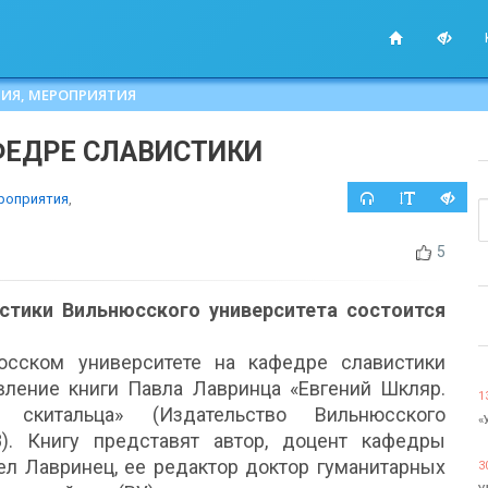
ИЯ, МЕРОПРИЯТИЯ
ФЕДРЕ СЛАВИСТИКИ
роприятия
,
5
стики Вильнюсского университета состоится
сском университете на кафедре славистики
вление книги Павла Лавринца «Евгений Шкляр.
1
скитальца» (Издательство Вильнюсского
«
8). Книгу представят автор, доцент кафедры
ел Лавринец, ее редактор доктор гуманитарных
3