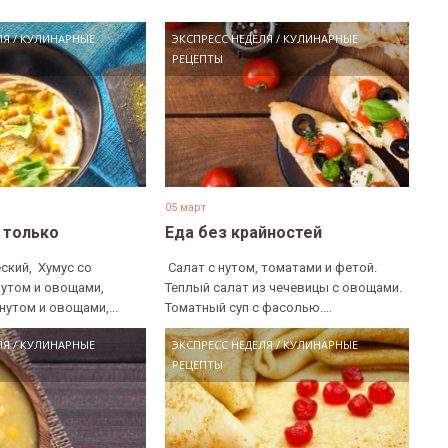
ЛЯ
/
КУЛИНАРНЫЕ
ЭКСПРЕСС НЕДЕЛЯ
/
КУЛИНАРНЫЕ
РЕЦЕПТЫ
05 март
е только
Еда без крайностей
ский, ​ Хумус со
​ Салат с нутом, томатами и фетой. ​
нутом и овощами, ​
Теплый салат из чечевицы с овощами. ​
нутом и овощами,...
Томатный суп с фасолью....
ЛЯ
/
КУЛИНАРНЫЕ
ЭКСПРЕСС НЕДЕЛЯ
/
КУЛИНАРНЫЕ
РЕЦЕПТЫ