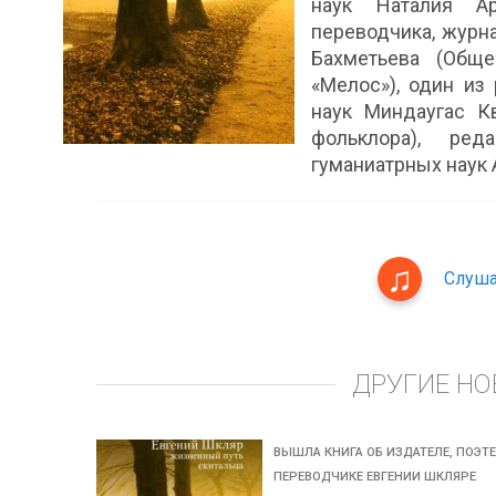
наук Наталия Ар
переводчика, журн
Бахметьева (Общ
«Мелос»), один из
наук Миндаугас Кв
фольклора), ре
гуманиатрных наук 
Слуша
ДРУГИЕ НО
ВЫШЛА КНИГА ОБ ИЗДАТЕЛЕ, ПОЭТЕ
ПЕРЕВОДЧИКЕ ЕВГЕНИИ ШКЛЯРЕ