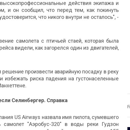
 высокопрофессиональные действия экипажа и
м, и он сообщил, что перед тем, как покинуть
достоверится, что никого внутри не осталось", -
вение самолета с птичьей стаей, которая была
ейса видели, как загорелся один из двигателей,
л решение произвести аварийную посадку в реку
 и избежать риска падения на густонаселенные
Манхеттене.
если Селинбергер. Справка
F
ания US Airways назвала имя пилота, сумевшего
ь самолет "Аэробус-320" в воды реки Гудзон