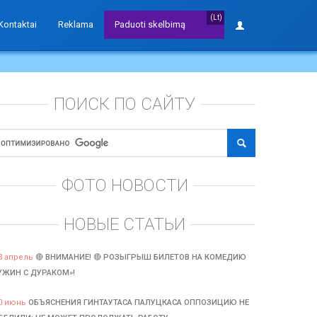
(Lt)
Kontaktai
Reklama
Paduoti skelbimą
ПОИСК ПО САЙТУ
ФОТО НОВОСТИ
НОВЫЕ СТАТЬИ
3 апрель
🔴 ВНИМАНИЕ! 🔴 РОЗЫГРЫШ БИЛЕТОВ НА КОМЕДИЮ
УЖИН С ДУРАКОМ»!
0 июнь
ОБЪЯСНЕНИЯ ГИНТАУТАСА ПАЛУЦКАСА ОППОЗИЦИЮ НЕ