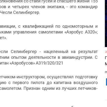
олкновения со стаей гусей и спасшего жизни 155
ров и четырех членов экипажа, - это командир
Чесли Селинбергер.
авиации, с квалификацией по одномоторным и
ками управления самолетами «Аэробус А320»;
ет».
если Селинбергер - нацеленный на результат
2
ним опытом деятельности в авиаиндустрии. С
питан «Аэробусов» A319/320/321
Р
етчиком-инструктором, осуществлял подготовку
ию с первого пилота до капитана воздушного
самолетом. Признан одним из лучших летчиков-