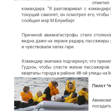
отметил
командира. "Я разговаривал с командиро
тонущий самолет, он осмотрел его, чтобы у
сообщил мэр М.Блумберг.
Причиной авиакатастрофы стало столкно
видна даже на экране радара, пассажиры р
и чувствовали запах гари.
Командир экипажа подчеркнул, что приня
Гудзон, чтобы спасти жизни пассажиров
кварталы города в районе 48-ой улицы на 
Пилот Ч
Авиакомп
посадит