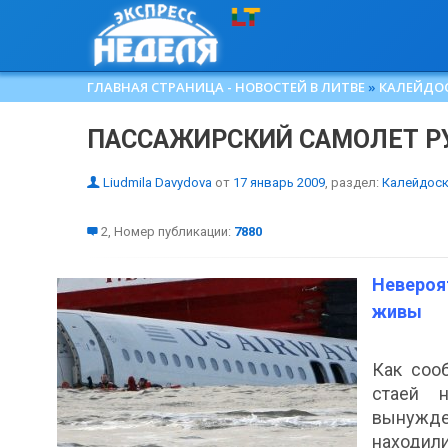
ГЛАВНАЯ СТРАНИЦА - НОВОСТЕЙ В ЛИТВЕ
»
КАЛЕЙДО
ПАССАЖИРСКИЙ САМОЛЕТ РУ
Liudmila Davydova
от
17 январь 2009
, раздел:
Калейдос
2, Номер публикации:
7880
Невероя
живы
Как соо
стаей 
вынужде
находил