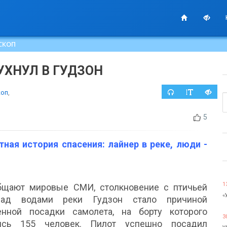
СКОП
ХНУЛ В ГУДЗОН
коп
,
5
тная история спасения: лайнер в реке, люди -
1
бщают мировые СМИ, столкновение с птичьей
«
над водами реки Гудзон стало причиной
нной посадки самолета, на борту которого
3
ись 155 человек. Пилот успешно посадил