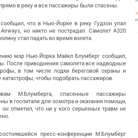
У
прямо в реку и все пассажиры были спасены.
3
П
сообщил, что в Нью-Йорке в реку Гудзон упал
Airways, но никто не пострадал. Самолет А320
олину стал падать во время взлета.
ению мэр Нью-Йорка Майкл Блумберг сообщил,
ны. После приводнения самолета все надводные
трофы, в том числе лодки береговой охраны и
у катастрофы, чтобы подобрать пассажиров.
вам М.Блумберга, спасенные пассажиры
ны в госпитали для осмотра и оказания помощи,
 он отметил, что ни у кого серьезных травм не
ено.
состоявшейся пресс-конференции М.Блумберг