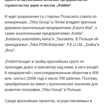
строительству дорог и мостов „Poldim“
И ждет разрешения со стороны Польского совета по
конкуренции. „Tiltra Group” в Литве владеет крупным
дорожностроительным предприятием „Kauno tiltai”, а
также аналогичными предприятиями „Kelda”,
„Kėdainių automobilių keliai”и „Taurakelis. В Польше ей
принадлежат „Tiltra PDM Bialystok”, P.E.U.I.M., „Dalba”и
„Brux”.
„Poldim“входит в тройку крупнейших групп по
прокладке дорог и присмотру над ними, в него входят
6 предприятий с консолидированным оборотом в 600
млн. злотых (2008 год) и около 700 рабочих. Поэтому
приобретение ее имеет стратегическое значение для
развития географии „Tiltra Group“ в Польше.
Среди крупнейших проектов, осущестивляемых в