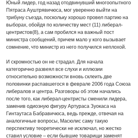
Юный лидер, год назад отодвинувший многоопытного
Пятраса Ауштрявичюса, мог уверенно выйти на
трибуну съезда, поскольку хорошо провел партию на
выборах, обойдя по количеству мест (11) либерал-
центристов(8), а сам пробился на важный пост
министра сообщений, причем мало у кого вызывает
сомнение, что министр из него получился неплохой.
И скромностью он не страдал. Для начала
категорично развеял все слухи и иллюзии
относительно возможности вновь склеить две
половинки распавшегося в феврале 2006 года Союза
либералов и центра. Разговоры об этом начались
после того, как либерал-центристы сменили лидера,
заменив одиозную фигуру Артураса Зуокаса на
Гинтаутаса Бабравичюса, ведь прежде, отвечая на
аналогичные вопросы, Масюлис саму такую
перспективу теоретически не исключал, но жестко
ставил условие – если бывшие товарищи заменят