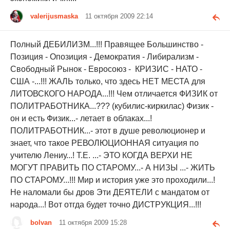
valerijusmaska
11 октября 2009 22:14
Полный ДЕБИЛИЗМ...!!! Правящее Большинство -
Позиция - Опозиция - Демократия - Либирализм -
Свободный Рынок - Евросоюз - КРИЗИС - НАТО -
США -...!!! ЖАЛЬ только, что здесь НЕТ МЕСТА для
ЛИТОВСКОГО НАРОДА...!!! Чем отличается ФИЗИК от
ПОЛИТРАБОТНИКА...??? (кубилис-киркилас) Физик -
он и есть Физик...- летает в облаках...!
ПОЛИТРАБОТНИК...- этот в душе революционер и
знает, что такое РЕВОЛЮЦИОННАЯ ситуация по
учителю Лениу...! Т.Е. ...- ЭТО КОГДА ВЕРХИ НЕ
МОГУТ ПРАВИТЬ ПО СТАРОМУ...- А НИЗЫ ...- ЖИТЬ
ПО СТАРОМУ...!!! Мир и история уже это проходили...!
Не наломали бы дров Эти ДЕЯТЕЛИ с мандатом от
народа...! Вот отгда будет точно ДИСТРУКЦИЯ...!!!
bolvan
11 октября 2009 15:28