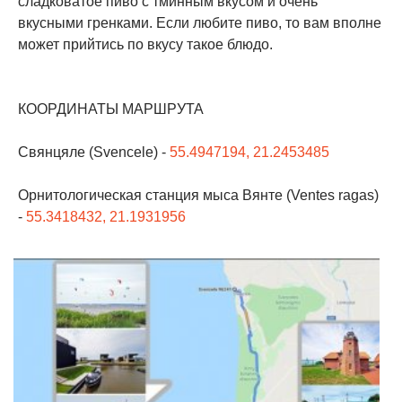
сладковатое пиво с тминным вкусом и очень
вкусными гренками. Если любите пиво, то вам вполне
может прийтись по вкусу такое блюдо.
КООРДИНАТЫ МАРШРУТА
Свянцяле (Svencele) -
55.4947194, 21.2453485
Орнитологическая станция мыса Вянте (Ventes ragas)
-
55.3418432, 21.1931956