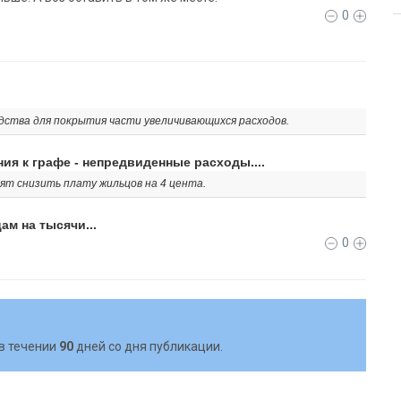
0
дства для покрытия части увеличивающихся расходов.
ия к графе - непредвиденные расходы....
лят снизить плату жильцов на 4 цента.
ам на тысячи...
0
в течении
90
дней со дня публикации.