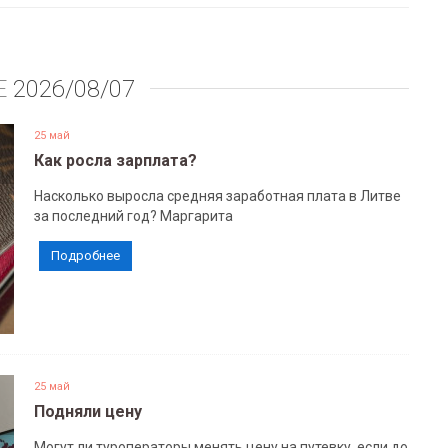
Е
2026/08/07
25 май
Как росла зарплата?
Насколько выросла средняя заработная плата в Литве
за последний год? Маргарита
Подробнее
25 май
Подняли цену
Могут ли туроператоры менять цену на путевку, если до