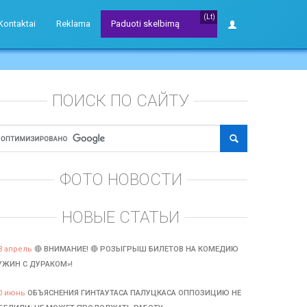
(Lt)
Kontaktai
Reklama
Paduoti skelbimą
ПОИСК ПО САЙТУ
ФОТО НОВОСТИ
НОВЫЕ СТАТЬИ
3 апрель
🔴 ВНИМАНИЕ! 🔴 РОЗЫГРЫШ БИЛЕТОВ НА КОМЕДИЮ
УЖИН С ДУРАКОМ»!
0 июнь
ОБЪЯСНЕНИЯ ГИНТАУТАСА ПАЛУЦКАСА ОППОЗИЦИЮ НЕ