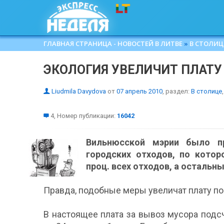
ГЛАВНАЯ СТРАНИЦА - НОВОСТЕЙ В ЛИТВЕ
»
В СТОЛИЦ
ЭКОЛОГИЯ УВЕЛИЧИТ ПЛАТУ
Liudmila Davydova
от
07 апрель 2010
, раздел:
В столице
,
4, Номер публикации:
16042
Вильнюсской мэрии было пр
городских отходов, по кото
проц. всех отходов, а остальн
Правда, подобные меры увеличат плату поч
В настоящее плата за вывоз мусора подс