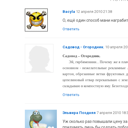
Bacyla
12 апреля 2010 21:38
О, ещё один способ мани награби
Ответить
Садовод - Огородник.
10 апреля 20
Садовод – Огородник.
Эй, гярбямеииии... Почему же я пла
основном - нежелательные рекламные 
картон, обрезанные ветки фруктовых д
цепелиновый отвар перекапываю с земл
складываю в компостную яму. Безотходн
Ответить
Эльвира Поздняя
7 апреля 2010 18:
Уж сколько раз повышали цену за 
придумать лишь бы содрать поболь