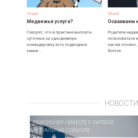
25 май
08 май
Медвежья услуга?
Осваиваем 
Говорят, что в практике выплаты
Родители недав
суточных за однодневную
пользоваться и
командировку есть подводные
как им сложно,
камни....
боятся...
НОВОСТИ
ПЕНСИОНЕР
/
ВМЕСТЕ С ЛИТВОЙ:
АКТУАЛЬНЫЕ СОБЫТИЯ