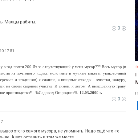
ть. Малцы рабяты.
0
10 17:51
чу в год почти 200 Лт за отсутствующий у меня мусор??? Весь мусор (в
2
листы из почтового ящика, молочные и мучные пакеты, упаковочный
еревьев и ягодников) я сжигаю, а пищевые отходы - очистки, кожуру,
ёй на своём садовом участке. И зимой, и летом! А выкошенную траву
ое производство!!!
%Садовод-Огородник%
12.03.2009 г.
Р
0
37
вывоз этого самого мусора, не упомнить. Надо ещё что-то
ше. А воз оставить в том же месте.