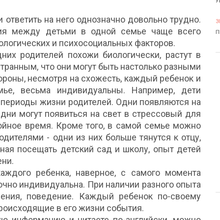
У
 ответить на него однозначно довольно трудно.
3
чия между детьми в одной семье чаще всего
П
ологических и психосоциальных факторов.
дних родителей похожи биологически, растут в
странным, что они могут быть настолько разными
тороны, несмотря на схожесть, каждый ребенок и
мье, весьма индивидуальны. Например, дети
 периоды жизни родителей. Одни появляются на
Одни могут появиться на свет в стрессовый для
койное время. Кроме того, в самой семье можно
дителями - одни из них больше тянутся к отцу,
чиная посещать детский сад и школу, опыт детей
ени.
каждого ребенка, наверное, с самого момента
очно индивидуальна. При наличии разного опыта
ения, поведение. Каждый ребенок по-своему
происходящие в его жизни события.
ую информацию и читаете по-английски, можно