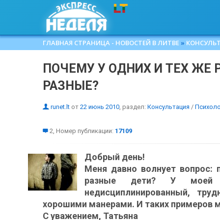
ГЛАВНАЯ СТРАНИЦА - НОВОСТЕЙ В ЛИТВЕ
»
КОНСУЛЬ
ПОЧЕМУ У ОДНИХ И ТЕХ ЖЕ 
РАЗНЫЕ?
runet.lt
от
22 июнь 2010
, раздел:
Консультация
/
Психоло
2, Номер публикации:
17109
Добрый день!
Меня давно волнует вопрос: 
разные дети? У моей 
недисциплинированный, труд
хорошими манерами. И таких примеров 
С уважением, Татьяна