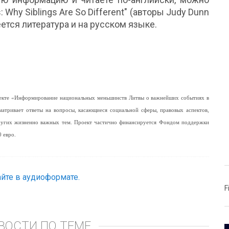
 Why Siblings Are So Different" (авторы Judy Dunn
еется литература и на русском языке.
роекте «Информирование национальных меньшинств Литвы о важнейших событиях в
матривает ответы на вопросы, касающиеся социальной сферы, правовых аспектов,
других жизненно важных тем. Проект частично финансируется Фондом поддержки
 евро.
йте в аудиоформате.
F
ВОСТИ ПО ТЕМЕ