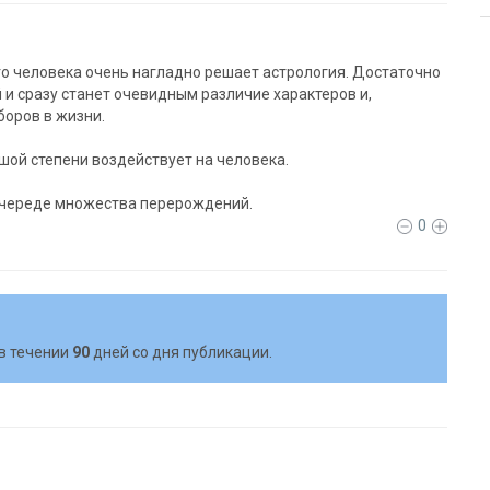
о человека очень нагладно решает астрология. Достаточно
 и сразу станет очевидным различие характеров и,
оров в жизни.
шой степени воздействует на человека.
 череде множества перерождений.
0
в течении
90
дней со дня публикации.