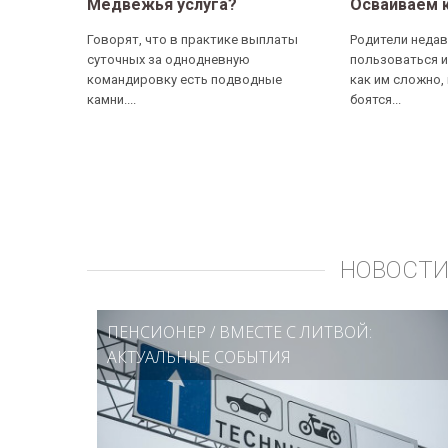
Медвежья услуга?
Осваиваем 
Говорят, что в практике выплаты
Родители недав
суточных за однодневную
пользоваться и
командировку есть подводные
как им сложно,
камни....
боятся...
НОВОСТИ
ПЕНСИОНЕР
/
ВМЕСТЕ С ЛИТВОЙ:
АКТУАЛЬНЫЕ СОБЫТИЯ