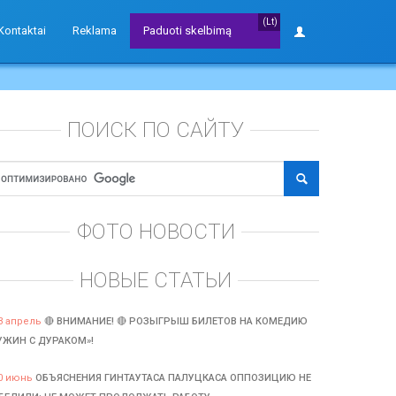
(Lt)
Kontaktai
Reklama
Paduoti skelbimą
ПОИСК ПО САЙТУ
ФОТО НОВОСТИ
НОВЫЕ СТАТЬИ
3 апрель
🔴 ВНИМАНИЕ! 🔴 РОЗЫГРЫШ БИЛЕТОВ НА КОМЕДИЮ
УЖИН С ДУРАКОМ»!
0 июнь
ОБЪЯСНЕНИЯ ГИНТАУТАСА ПАЛУЦКАСА ОППОЗИЦИЮ НЕ