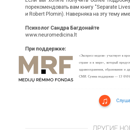
порекомендовать вам книгу "Separate Lives:
и Robert Plomin). Наверняка на эту тему им
Психолог Сандра Багдонайте
www.neuromedicina.lt
При поддержке:
«Экспресс-неделя» участвует в п
стране и в мире», который предус
здравоохранения, образования и 
СМИ. Сумма поддержки — 13 \0\0\0
Слуша
ДРУГИЕ НО