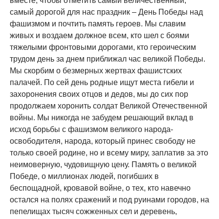
вместе, чтобы отметить самый величественный,
самый дорогой для нас праздник – День Победы над
фашизмом и почтить память героев. Мы славим
живых и воздаем должное всем, кто шел с боями
тяжелыми фронтовыми дорогами, кто героическим
трудом день за днем приближал час великой Победы.
Мы скорбим о безмерных жертвах фашистских
палачей. По сей день родные ищут места гибели и
захоронения своих отцов и дедов, мы до сих пор
продолжаем хоронить солдат Великой Отечественной
войны. Мы никогда не забудем решающий вклад в
исход борьбы с фашизмом великого народа-
освободителя, народа, который принес свободу не
только своей родине, но и всему миру, заплатив за это
неимоверную, чудовищную цену. Память о великой
Победе, о миллионах людей, погибших в
беспощадной, кровавой войне, о тех, кто навечно
остался на полях сражений и под руинами городов, на
пепелищах тысяч сожженных сел и деревень,