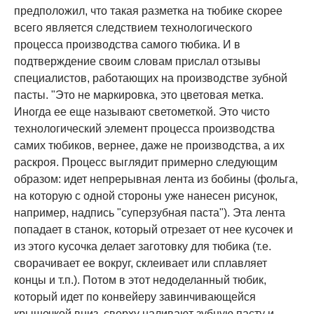
предположил, что такая разметка на тюбике скорее
всего является следствием технологического
процесса производства самого тюбика. И в
подтверждение своим словам прислал отзывы
специалистов, работающих на производстве зубной
пасты. "Это не маркировка, это цветовая метка.
Иногда ее еще называют светометкой. Это чисто
технологический элемент процесса производства
самих тюбиков, вернее, даже не производства, а их
раскроя. Процесс выглядит примерно следующим
образом: идет непрерывная лента из бобины (фольга,
на которую с одной стороны уже нанесен рисунок,
например, надпись "суперзубная паста"). Эта лента
попадает в станок, который отрезает от нее кусочек и
из этого кусочка делает заготовку для тюбика (т.е.
сворачивает ее вокруг, склеивает или сплавляет
концы и т.п.). Потом в этот недоделанный тюбик,
который идет по конвейеру завинчивающейся
крышечкой вниз, сверху наливают зубную пасту и