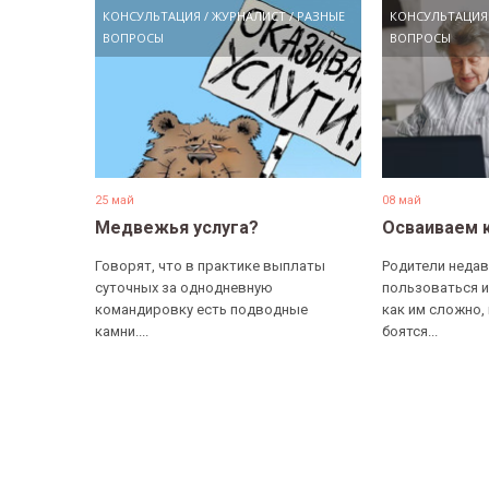
КОНСУЛЬТАЦИЯ
/
ЖУРНАЛИСТ
/
РАЗНЫЕ
КОНСУЛЬТАЦИЯ
ВОПРОСЫ
ВОПРОСЫ
25 май
08 май
Медвежья услуга?
Осваиваем 
Говорят, что в практике выплаты
Родители недав
суточных за однодневную
пользоваться и
командировку есть подводные
как им сложно,
камни....
боятся...