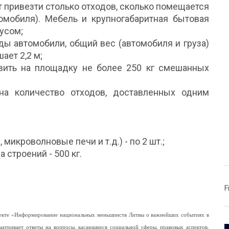
т привезти столько отходов, сколько помещается
томобиля). Мебель и крупногабаритная бытовая
усом;
ды автомобили, общий вес (автомобиля и груза)
ает 2,2 м;
вить на площадку не более 250 кг смешанных
а количество отходов, доставленных одним
микроволновые печи и т.д.) - по 2 шт.;
 строений - 500 кг.
F
роекте «Информирование национальных меньшинств Литвы о важнейших событиях в
матривает ответы на вопросы, касающиеся социальной сферы, правовых аспектов,