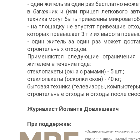
- один житель за один раз бесплатно може
в багажник и (или прицеп легкового ав
техника могут быть привезены микроавтоб
- на площадку не впустят привезшие отхо
которых превышает 3 т и их высота превыш
- один житель за один раз может доста
строительных отходов.
Применяются следующие ограничения н
жителем в течение года:
стеклопакеты (окна с рамами) - 5 шт.;
стеклопакеты (осколки окон) - 40 кг;
бытовая техника (телевизоры, компьютеры, 
строительные отходы и отходы после сноса
Журналист Йоланта Довляшевич
При поддержке:
«Экспресс-неделя» участвует в п
стране и в мире», который предус