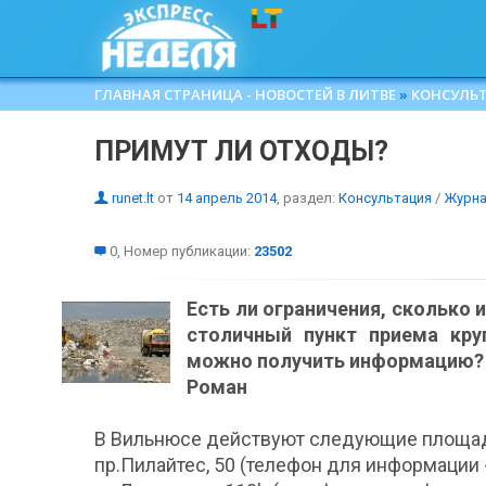
ГЛАВНАЯ СТРАНИЦА - НОВОСТЕЙ В ЛИТВЕ
»
КОНСУЛЬ
ПРИМУТ ЛИ ОТХОДЫ?
runet.lt
от
14 апрель 2014
, раздел:
Консультация
/
Журна
0, Номер публикации:
23502
Есть ли ограничения, сколько
столичный пункт приема кру
можно получить информацию?
Роман
В Вильнюсе действуют следующие площад
пр.Пилайтес, 50 (телефон для информации - 