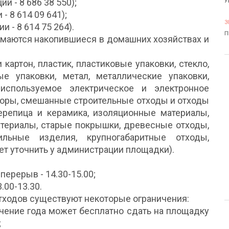
и - 8 686 38 550);
У
- 8 614 09 641);
3
 - 8 614 75 264).
П
имаются накопившиеся в домашних хозяйствах и
картон, пластик, пластиковые упаковки, стекло,
ые упаковки, метал, металлические упаковки,
используемое электрическое и электронное
яторы, смешанные строительные отходы и отходы
черепица и керамика, изоляционные материалы,
териалы, старые покрышки, древесные отходы,
ильные изделия, крупногабаритные отходы,
т уточнить у администрации площадки).
перерыв - 14.30-15.00;
.00-13.30.
тходов существуют некоторые ограничения:
ечение года может бесплатно сдать на площадку
;