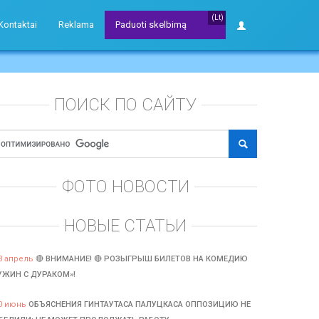
(Lt)
Kontaktai
Reklama
Paduoti skelbimą
ПОИСК ПО САЙТУ
ФОТО НОВОСТИ
НОВЫЕ СТАТЬИ
3 апрель
🔴 ВНИМАНИЕ! 🔴 РОЗЫГРЫШ БИЛЕТОВ НА КОМЕДИЮ
УЖИН С ДУРАКОМ»!
0 июнь
ОБЪЯСНЕНИЯ ГИНТАУТАСА ПАЛУЦКАСА ОППОЗИЦИЮ НЕ