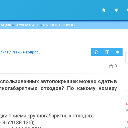
ТАЦИЯ
»
ЖУРНАЛИСТ
»
РАЗНЫЕ ВОПРОСЫ
лист
/
Разные вопросы
,
0
 использованных автопокрышек можно сдать в
пногабаритных отходов? По какому номеру
1
«
ки приема крупногабаритных отходов:
8 620 38 136);
3