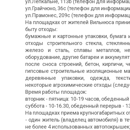
ул.Лепкальне, 113b (телефон для информаци
ул.Грайчюно, 36с (телефон для информации 
ул.Прамонес, 209с (телефон для информации
На площадках от жителей Вильнюса прин
быту отходы:
бумажные и картонные упаковки, бумага и 
отходы строительного стекла, стеклянн
железо и сталь, сплавы металлов, не
оборудование, другие батареи и аккумул
после сноса строений, бетон, кирпичи, 
гипсовые строительные изоляционные ма
деревянные упаковки, одежда, текст
некоторые агрохимические отходы (следуе
Время работы площадок:
вторник - пятница: 10-19 часов, обеденный 
суббота - 10-16.30, обеденный перерыв - 13
На площадках приема крупногабаритных о
- один житель (владелец автомобиля) в т
не более 4 использованных автопокрышек