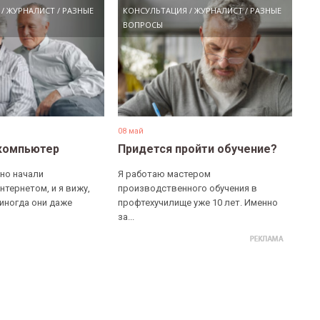
/
ЖУРНАЛИСТ
/
РАЗНЫЕ
КОНСУЛЬТАЦИЯ
/
ЖУРНАЛИСТ
/
РАЗНЫЕ
ВОПРОСЫ
08 май
компьютер
Придется пройти обучение?
но начали
Я работаю мастером
нтернетом, и я вижу,
производственного обучения в
 иногда они даже
профтехучилище уже 10 лет. Именно
за...