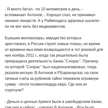
- Я много бегал - по 10 километров в день, -
вспоминает Антонов. - Хорошо спал, не принимал
никаких лекарств. А у Раймондаса здоровье шалило -
он не мог жить без медикаментов.
Бывшие миллионеры, имущество которых
арестовано, в России строят новые планы, но время
от времени мыслями возвращаются в тот роковой для
них ноябрь 2011 г., когда так решительно была
прекращена деятельность банка "Снорас". Причину,
по которой "Снорас" был национализирован, тогда
указали вескую: В.Антонов и Р.Баранаускас на свои
личные счета за рубежом тайно перевели огромную
сумму - почти полмиллиарда евро. Где они их
спрятали?
- Деньги и ценные бумаги были в швейцарском банке,
там они и сейчас, - говорит В.Антонов. - Все было