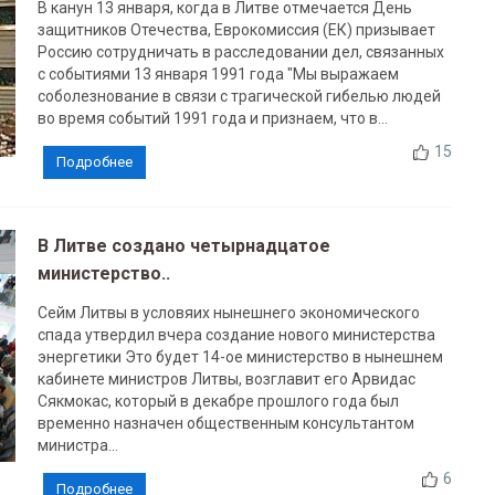
В канун 13 января, когда в Литве отмечается День
защитников Отечества, Еврокомиссия (ЕК) призывает
Россию сотрудничать в расследовании дел, связанных
с событиями 13 января 1991 года "Мы выражаем
соболезнование в связи с трагической гибелью людей
во время событий 1991 года и признаем, что в...
15
Подробнее
В Литве создано четырнадцатое
министерство..
Сейм Литвы в условяих нынешнего экономического
спада утвердил вчера создание нового министерства
энергетики Это будет 14-ое министерство в нынешнем
кабинете министров Литвы, возглавит его Арвидас
Сякмокас, который в декабре прошлого года был
временно назначен общественным консультантом
министра...
6
Подробнее