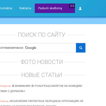
(Lt)
Kontaktai
Reklama
Paduoti skelbimą
ПОИСК ПО САЙТУ
ФОТО НОВОСТИ
НОВЫЕ СТАТЬИ
3 апрель
🔴 ВНИМАНИЕ! 🔴 РОЗЫГРЫШ БИЛЕТОВ НА КОМЕДИЮ
УЖИН С ДУРАКОМ»!
0 июнь
ОБЪЯСНЕНИЯ ГИНТАУТАСА ПАЛУЦКАСА ОППОЗИЦИЮ НЕ