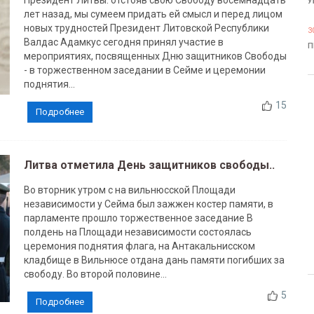
Президент Литвы: отстояв свою Свободу восемнадцать
У
лет назад, мы сумеем придать ей смысл и перед лицом
новых трудностей Президент Литовской Республики
3
Валдас Адамкус сегодня принял участие в
П
мероприятиях, посвященных Дню защитников Свободы
- в торжественном заседании в Сейме и церемонии
поднятия...
15
Подробнее
Литва отметила День защитников свободы..
Во вторник утром с на вильнюсской Площади
независимости у Сейма был зажжен костер памяти, в
парламенте прошло торжественное заседание В
полдень на Площади независимости состоялась
церемония поднятия флага, на Антакальнисском
кладбище в Вильнюсе отдана дань памяти погибших за
свободу. Во второй половине...
5
Подробнее