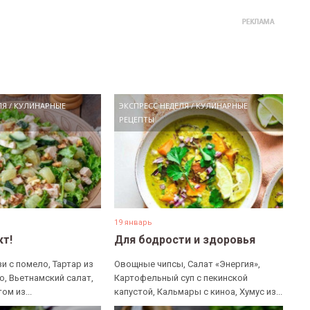
ЛЯ
/
КУЛИНАРНЫЕ
ЭКСПРЕСС НЕДЕЛЯ
/
КУЛИНАРНЫЕ
РЕЦЕПТЫ
19 январь
кт!
Для бодрости и здоровья
и с помело, Тартар из
Овощные чипсы, Салат «Энергия»,
о, Вьетнамский салат,
Картофельный суп с пекинской
ом из...
капустой, Кальмары с киноа, Хумус из...