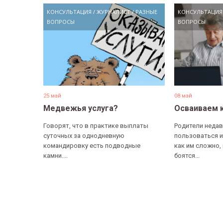
КОНСУЛЬТАЦИЯ
/
ЖУРНАЛИСТ
/
РАЗНЫЕ
КОНСУЛЬТАЦИЯ
ВОПРОСЫ
ВОПРОСЫ
25 май
08 май
Медвежья услуга?
Осваиваем 
Говорят, что в практике выплаты
Родители недав
суточных за однодневную
пользоваться и
командировку есть подводные
как им сложно,
камни....
боятся...