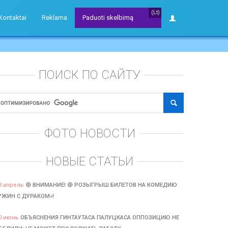
(Lt)
Kontaktai
Reklama
Paduoti skelbimą
ПОИСК ПО САЙТУ
ФОТО НОВОСТИ
НОВЫЕ СТАТЬИ
3 апрель
🔴 ВНИМАНИЕ! 🔴 РОЗЫГРЫШ БИЛЕТОВ НА КОМЕДИЮ
УЖИН С ДУРАКОМ»!
0 июнь
ОБЪЯСНЕНИЯ ГИНТАУТАСА ПАЛУЦКАСА ОППОЗИЦИЮ НЕ