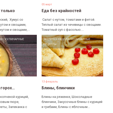
05 март
е только
Еда без крайностей
ский, ​ Хумус со
​ Салат с нутом, томатами и фетой. ​
нутом и овощами, ​
Теплый салат из чечевицы с овощами. ​
нутом и овощами,...
Томатный суп с фасолью....
ЛЯ
/
КУЛИНАРНЫЕ
ЭКСПРЕСС НЕДЕЛЯ
/
КУЛИНАРНЫЕ
РЕЦЕПТЫ
13 февраль
 горох…
Блины, блинчики
 копченой курицей,
Блины на ряженке, Шоколадные
ховым пюре,
блинчики, Закусочные блины с курицей
еты, Запеканка с
и грибами, Блины с яблочным...