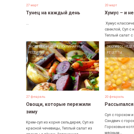
27 март
20 март
Тунец на каждый день
Хумус – и н
...
​ Хумус классиче
свеклой, Суп с 
Теплый салат с 
ЭКСПРЕСС НЕДЕЛЯ
/
КУЛИНАРНЫЕ
ЭКСПРЕСС НЕДЕ
РЕЦЕПТЫ
РЕЦЕПТЫ
27 февраль
20 февраль
Овощи, которые пережили
Рассыпался
зиму
Суп с горохом и
Сэндвич с горо
Крем-суп из корня сельдерея, Суп из
Гороховые котл
красной чечевицы, Теплый салат из
мясным...