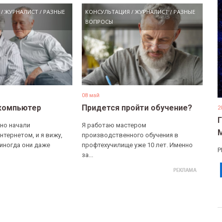
/
ЖУРНАЛИСТ
/
РАЗНЫЕ
КОНСУЛЬТАЦИЯ
/
ЖУРНАЛИСТ
/
РАЗНЫЕ
ВОПРОСЫ
08 май
компьютер
Придется пройти обучение?
2
но начали
Я работаю мастером
нтернетом, и я вижу,
производственного обучения в
 иногда они даже
профтехучилище уже 10 лет. Именно
Р
за...