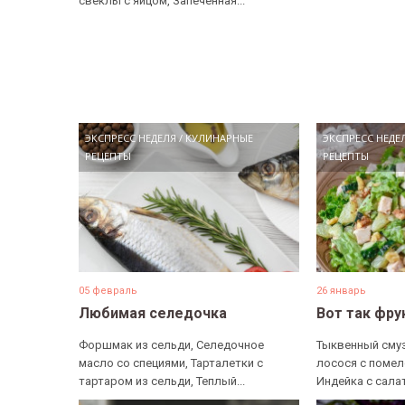
свеклы с яйцом, Запеченная...
ЭКСПРЕСС НЕДЕЛЯ
/
КУЛИНАРНЫЕ
ЭКСПРЕСС НЕДЕ
РЕЦЕПТЫ
РЕЦЕПТЫ
05 февраль
26 январь
Любимая селедочка
Вот так фру
Форшмак из сельди, Селедочное
Тыквенный смуз
масло со специями, Тарталетки с
лосося с помел
тартаром из сельди, Теплый...
Индейка с салат