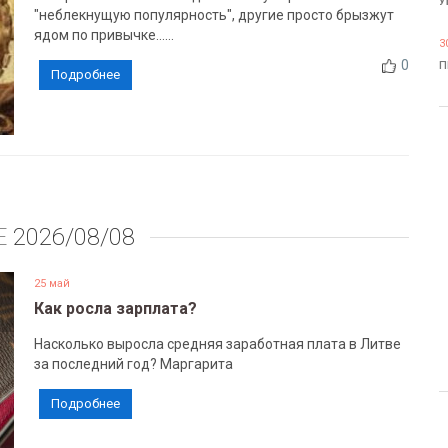
У
"неблекнущую популярность", другие просто брызжут
ядом по привычке......
3
0
П
Подробнее
Е
2026/08/08
25 май
Как росла зарплата?
Насколько выросла средняя заработная плата в Литве
за последний год? Маргарита
Подробнее