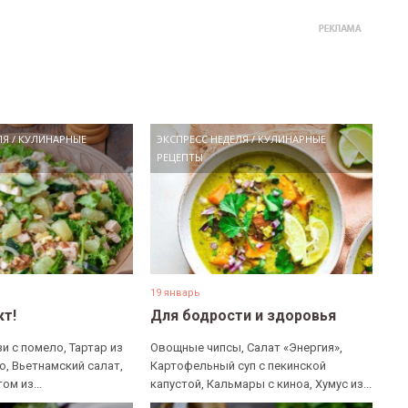
ЛЯ
/
КУЛИНАРНЫЕ
ЭКСПРЕСС НЕДЕЛЯ
/
КУЛИНАРНЫЕ
РЕЦЕПТЫ
19 январь
кт!
Для бодрости и здоровья
и с помело, Тартар из
Овощные чипсы, Салат «Энергия»,
о, Вьетнамский салат,
Картофельный суп с пекинской
ом из...
капустой, Кальмары с киноа, Хумус из...