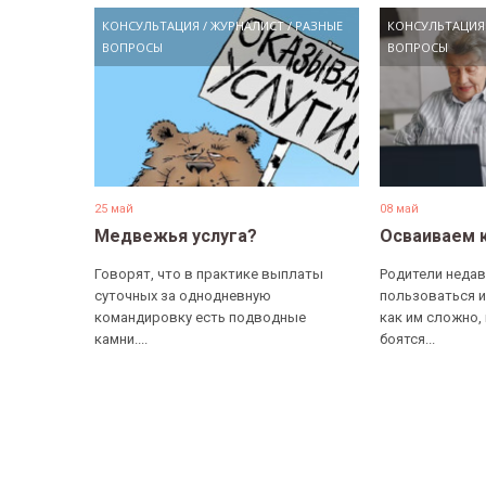
КОНСУЛЬТАЦИЯ
/
ЖУРНАЛИСТ
/
РАЗНЫЕ
КОНСУЛЬТАЦИЯ
ВОПРОСЫ
ВОПРОСЫ
25 май
08 май
Медвежья услуга?
Осваиваем 
Говорят, что в практике выплаты
Родители недав
суточных за однодневную
пользоваться и
командировку есть подводные
как им сложно,
камни....
боятся...