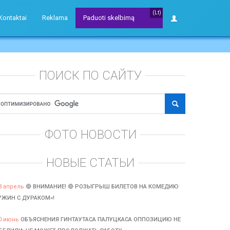
(Lt)
Kontaktai
Reklama
Paduoti skelbimą
ПОИСК ПО САЙТУ
ФОТО НОВОСТИ
НОВЫЕ СТАТЬИ
3 апрель
🔴 ВНИМАНИЕ! 🔴 РОЗЫГРЫШ БИЛЕТОВ НА КОМЕДИЮ
УЖИН С ДУРАКОМ»!
0 июнь
ОБЪЯСНЕНИЯ ГИНТАУТАСА ПАЛУЦКАСА ОППОЗИЦИЮ НЕ