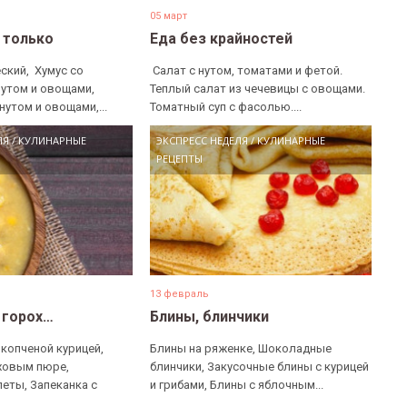
05 март
е только
Еда без крайностей
ский, ​ Хумус со
​ Салат с нутом, томатами и фетой. ​
нутом и овощами, ​
Теплый салат из чечевицы с овощами. ​
нутом и овощами,...
Томатный суп с фасолью....
ЛЯ
/
КУЛИНАРНЫЕ
ЭКСПРЕСС НЕДЕЛЯ
/
КУЛИНАРНЫЕ
РЕЦЕПТЫ
13 февраль
 горох…
Блины, блинчики
 копченой курицей,
Блины на ряженке, Шоколадные
ховым пюре,
блинчики, Закусочные блины с курицей
еты, Запеканка с
и грибами, Блины с яблочным...