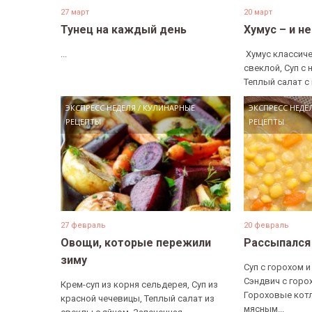
27 март
20 март
Тунец на каждый день
Хумус – и н
...
​ Хумус классиче
свеклой, Суп с 
Теплый салат с 
ЭКСПРЕСС НЕДЕЛЯ
/
КУЛИНАРНЫЕ
ЭКСПРЕСС НЕДЕ
РЕЦЕПТЫ
РЕЦЕПТЫ
27 февраль
20 февраль
Овощи, которые пережили
Рассыпался
зиму
Суп с горохом и
Сэндвич с горо
Крем-суп из корня сельдерея, Суп из
Гороховые котл
красной чечевицы, Теплый салат из
мясным...