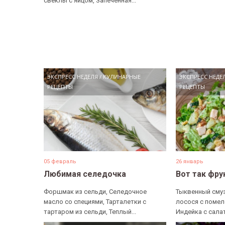
свеклы с яйцом, Запеченная...
ЭКСПРЕСС НЕДЕЛЯ
/
КУЛИНАРНЫЕ
ЭКСПРЕСС НЕДЕ
РЕЦЕПТЫ
РЕЦЕПТЫ
05 февраль
26 январь
Любимая селедочка
Вот так фру
Форшмак из сельди, Селедочное
Тыквенный смуз
масло со специями, Тарталетки с
лосося с помел
тартаром из сельди, Теплый...
Индейка с салат