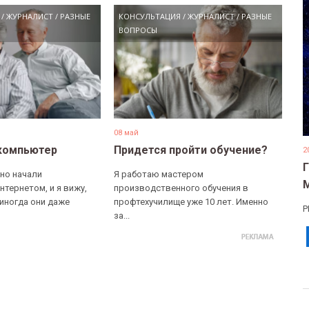
/
ЖУРНАЛИСТ
/
РАЗНЫЕ
КОНСУЛЬТАЦИЯ
/
ЖУРНАЛИСТ
/
РАЗНЫЕ
ВОПРОСЫ
08 май
компьютер
Придется пройти обучение?
2
но начали
Я работаю мастером
нтернетом, и я вижу,
производственного обучения в
 иногда они даже
профтехучилище уже 10 лет. Именно
Р
за...