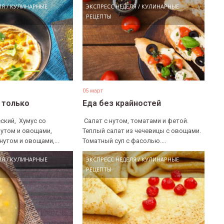
ЛЯ
/
КУЛИНАРНЫЕ
ЭКСПРЕСС НЕДЕЛЯ
/
КУЛИНАРНЫЕ
РЕЦЕПТЫ
05 март
е только
Еда без крайностей
ский, ​ Хумус со
​ Салат с нутом, томатами и фетой. ​
нутом и овощами, ​
Теплый салат из чечевицы с овощами. ​
нутом и овощами,...
Томатный суп с фасолью....
ЛЯ
/
КУЛИНАРНЫЕ
ЭКСПРЕСС НЕДЕЛЯ
/
КУЛИНАРНЫЕ
РЕЦЕПТЫ