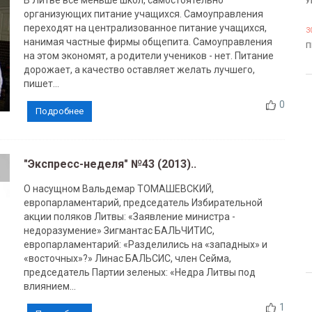
В Литве все меньше школ, самостоятельно
У
организующих питание учащихся. Самоуправления
переходят на централизованное питание учащихся,
3
нанимая частные фирмы общепита. Самоуправления
П
на этом экономят, а родители учеников - нет. Питание
дорожает, а качество оставляет желать лучшего,
пишет...
0
Подробнее
"Экспресс-неделя" №43 (2013)..
О насущном Вальдемар ТОМАШЕВСКИЙ,
европарламентарий, председатель Избирательной
акции поляков Литвы: «Заявление министра -
недоразумение» Зигмантас БАЛЬЧИТИС,
европарламентарий: «Разделились на «западных» и
«восточных»?» Линас БАЛЬСИС, член Сейма,
председатель Партии зеленых: «Недра Литвы под
влиянием...
1