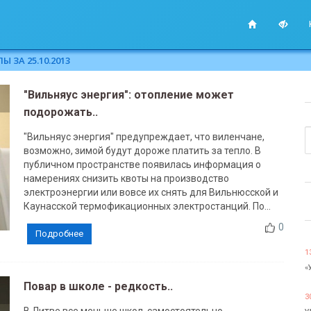
 ЗА 25.10.2013
"Вильняус энергия": отопление может
подорожать..
"Вильняус энергия" предупреждает, что виленчане,
возможно, зимой будут дороже платить за тепло. В
публичном пространстве появилась информация о
намерениях снизить квоты на производство
электроэнергии или вовсе их снять для Вильнюсской и
Каунасской термофикационных электростанций. По...
0
Подробнее
1
«
Повар в школе - редкость..
3