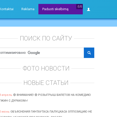
(Lt)
Kontaktai
Reklama
Paduoti skelbimą
ПОИСК ПО САЙТУ
ФОТО НОВОСТИ
НОВЫЕ СТАТЬИ
3 апрель
🔴 ВНИМАНИЕ! 🔴 РОЗЫГРЫШ БИЛЕТОВ НА КОМЕДИЮ
УЖИН С ДУРАКОМ»!
0 июнь
ОБЪЯСНЕНИЯ ГИНТАУТАСА ПАЛУЦКАСА ОППОЗИЦИЮ НЕ