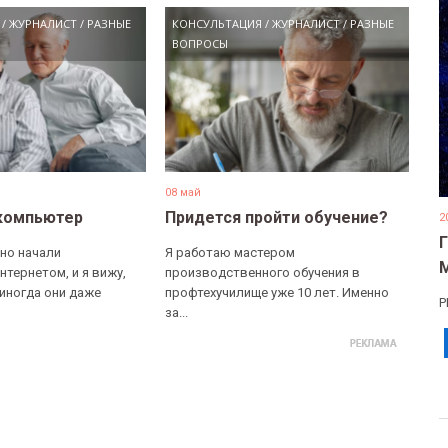
/
ЖУРНАЛИСТ
/
РАЗНЫЕ
КОНСУЛЬТАЦИЯ
/
ЖУРНАЛИСТ
/
РАЗНЫЕ
ВОПРОСЫ
08 май
компьютер
Придется пройти обучение?
2
но начали
Я работаю мастером
нтернетом, и я вижу,
производственного обучения в
 иногда они даже
профтехучилище уже 10 лет. Именно
Р
за...