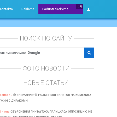
(Lt)
Kontaktai
Reklama
Paduoti skelbimą
ПОИСК ПО САЙТУ
ФОТО НОВОСТИ
НОВЫЕ СТАТЬИ
3 апрель
🔴 ВНИМАНИЕ! 🔴 РОЗЫГРЫШ БИЛЕТОВ НА КОМЕДИЮ
УЖИН С ДУРАКОМ»!
0 июнь
ОБЪЯСНЕНИЯ ГИНТАУТАСА ПАЛУЦКАСА ОППОЗИЦИЮ НЕ