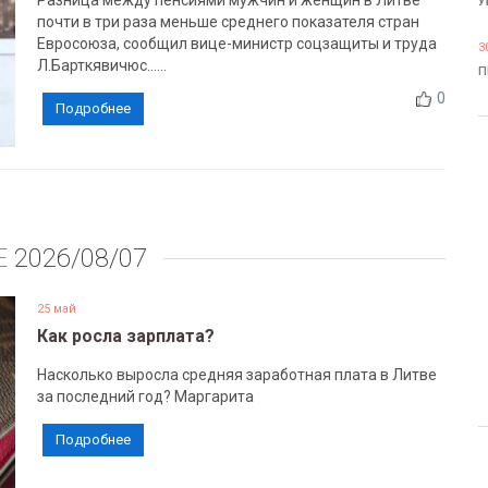
Разница между пенсиями мужчин и женщин в Литве
У
почти в три раза меньше среднего показателя стран
Евросоюза, сообщил вице-министр соцзащиты и труда
3
Л.Барткявичюс......
П
0
Подробнее
Е
2026/08/07
25 май
Как росла зарплата?
Насколько выросла средняя заработная плата в Литве
за последний год? Маргарита
Подробнее