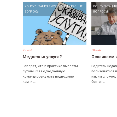
КОНСУЛЬТАЦИЯ
/
ЖУРНАЛИСТ
/
РАЗНЫЕ
КОНСУЛЬТАЦИЯ
ВОПРОСЫ
ВОПРОСЫ
25 май
08 май
Медвежья услуга?
Осваиваем 
Говорят, что в практике выплаты
Родители недав
суточных за однодневную
пользоваться и
командировку есть подводные
как им сложно,
камни....
боятся...