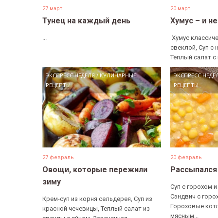
27 март
20 март
Тунец на каждый день
Хумус – и н
...
​ Хумус классиче
свеклой, Суп с 
Теплый салат с 
ЭКСПРЕСС НЕДЕЛЯ
/
КУЛИНАРНЫЕ
ЭКСПРЕСС НЕДЕ
РЕЦЕПТЫ
РЕЦЕПТЫ
27 февраль
20 февраль
Овощи, которые пережили
Рассыпался
зиму
Суп с горохом и
Сэндвич с горо
Крем-суп из корня сельдерея, Суп из
Гороховые котл
красной чечевицы, Теплый салат из
мясным...