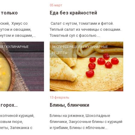
05 март
е только
Еда без крайностей
ский, ​ Хумус со
​ Салат с нутом, томатами и фетой. ​
нутом и овощами, ​
Теплый салат из чечевицы с овощами. ​
нутом и овощами,...
Томатный суп с фасолью....
ЛЯ
/
КУЛИНАРНЫЕ
ЭКСПРЕСС НЕДЕЛЯ
/
КУЛИНАРНЫЕ
РЕЦЕПТЫ
13 февраль
 горох…
Блины, блинчики
 копченой курицей,
Блины на ряженке, Шоколадные
ховым пюре,
блинчики, Закусочные блины с курицей
еты, Запеканка с
и грибами, Блины с яблочным...