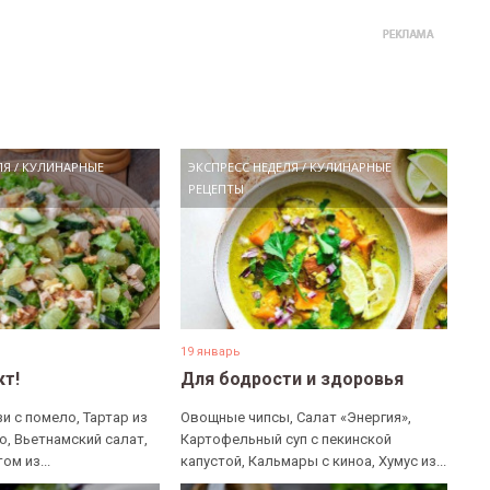
ЛЯ
/
КУЛИНАРНЫЕ
ЭКСПРЕСС НЕДЕЛЯ
/
КУЛИНАРНЫЕ
РЕЦЕПТЫ
19 январь
кт!
Для бодрости и здоровья
и с помело, Тартар из
Овощные чипсы, Салат «Энергия»,
о, Вьетнамский салат,
Картофельный суп с пекинской
ом из...
капустой, Кальмары с киноа, Хумус из...