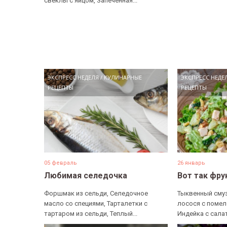
свеклы с яйцом, Запеченная...
ЭКСПРЕСС НЕДЕЛЯ
/
КУЛИНАРНЫЕ
ЭКСПРЕСС НЕДЕ
РЕЦЕПТЫ
РЕЦЕПТЫ
05 февраль
26 январь
Любимая селедочка
Вот так фру
Форшмак из сельди, Селедочное
Тыквенный смуз
масло со специями, Тарталетки с
лосося с помел
тартаром из сельди, Теплый...
Индейка с салат